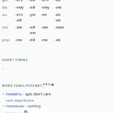
-
ему
-
ей
-
ему
-
им
dat.
-
его
-
ую
-
ее
-
их
acc.
-
ий
-
ие
-
им
-
ей
-
им
-
ими
inst.
-
ею
-
ем
-
ей
-
ем
-
их
prep.
SHORT FORMS
-
PRO
WORD FAMILY
ПЛЕВА́ТЬ
плева́ть
spit; don’t care
verb
imperfective
плева́ние
spitting
noun
neuter