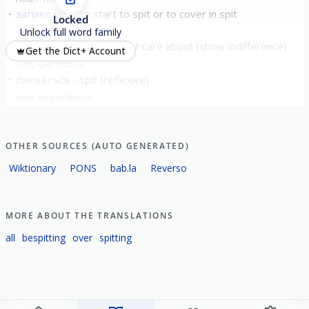
заплева́ть
to start to spit or to cover in spit
Locked
verb
perfective
Unlock full word family
наплева́ть
"spit" to not care about (show indifference)
Get the Dict+ Account
verb
perfective
плева́ться
spit (reflexive)
verb
imperfective
show all
OTHER SOURCES (AUTO GENERATED)
Wiktionary
PONS
bab.la
Reverso
MORE ABOUT THE TRANSLATIONS
all
bespitting
over
spitting