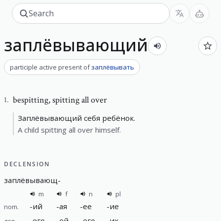
заплёвывающий
participle active present
of
заплёвывать
bespitting
,
spitting all over
1
.
Заплёвывающий себя ребёнок.
A child spitting all over himself.
DECLENSION
заплёвывающ
-
m
f
n
pl
-
ий
-
ая
-
ее
-
ие
nom.
-
его
-
ей
-
его
-
их
gen.