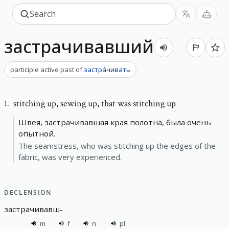
застрачивавший
participle active past
of
застра́чивать
stitching up
,
sewing up, that was stitching up
1
.
Швея, застрачивавшая края полотна, была очень
опытной.
The seamstress, who was stitching up the edges of the
fabric, was very experienced.
DECLENSION
застрачивавш
-
m
f
n
pl