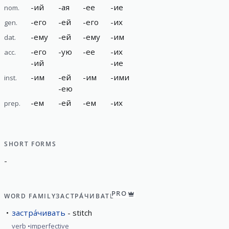
-
ий
-
ая
-
ее
-
ие
nom.
-
его
-
ей
-
его
-
их
gen.
-
ему
-
ей
-
ему
-
им
dat.
-
его
-
ую
-
ее
-
их
acc.
-
ий
-
ие
-
им
-
ей
-
им
-
ими
inst.
-
ею
-
ем
-
ей
-
ем
-
их
prep.
SHORT FORMS
-
PRO
WORD FAMILY
ЗАСТРА́ЧИВАТЬ
застра́чивать
stitch
verb
imperfective