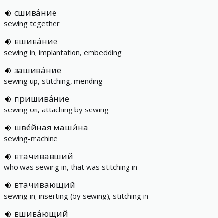
сшива́ние
sewing together
вшива́ние
sewing in, implantation, embedding
зашива́ние
sewing up, stitching, mending
пришива́ние
sewing on, attaching by sewing
шве́йная маши́на
sewing-machine
втачивавший
who was sewing in, that was stitching in
втачивающий
sewing in, inserting (by sewing), stitching in
вшива́ющий