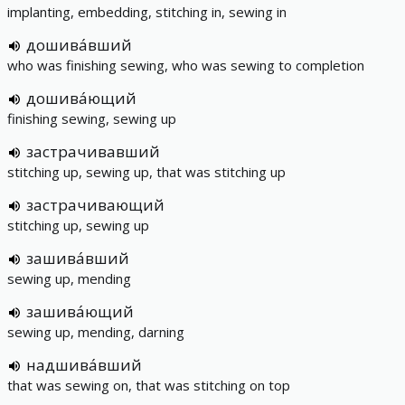
implanting, embedding, stitching in, sewing in
дошива́вший
who was finishing sewing, who was sewing to completion
дошива́ющий
finishing sewing, sewing up
застрачивавший
stitching up, sewing up, that was stitching up
застрачивающий
stitching up, sewing up
зашива́вший
sewing up, mending
зашива́ющий
sewing up, mending, darning
надшива́вший
that was sewing on, that was stitching on top