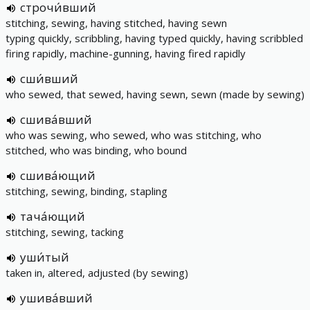
строчи́вший
stitching, sewing, having stitched, having sewn
typing quickly, scribbling, having typed quickly, having scribbled
firing rapidly, machine-gunning, having fired rapidly
сши́вший
who sewed, that sewed, having sewn, sewn (made by sewing)
сшива́вший
who was sewing, who sewed, who was stitching, who
stitched, who was binding, who bound
сшива́ющий
stitching, sewing, binding, stapling
тача́ющий
stitching, sewing, tacking
уши́тый
taken in, altered, adjusted (by sewing)
ушива́вший