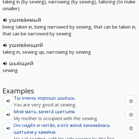
taking in (by sewing), narrowing (by sewing), tailoring (to make
smaller)
ушива́емый
being taken in, being narrowed by sewing, that can be taken in,
that can be narrowed by sewing
ушива́ющий
taking in, sewing up, narrowing by sewing
шью́щий
sewing
Examples
Ты
очень
хорошо
шьёшь
.
You are very good at sewing.
Моя́
мать
занята́
шитьём
.
My mother is occupied with the sewing.
Он
сиде́л
и
чита́л
,
а
его
жена́
занима́лась
шитьем
у
ками́на
.
He sat reading, with his wife sewing by the fire.