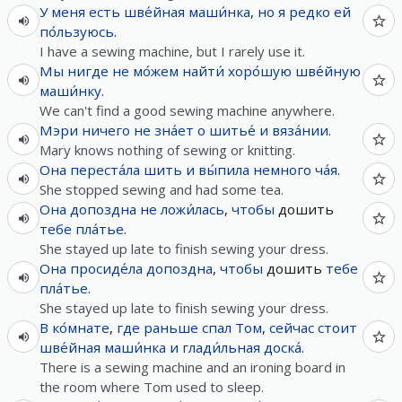
У
меня
есть
шве́йная
маши́нка
,
но
я
редко
ей
по́льзуюсь
.
I have a sewing machine, but I rarely use it.
Мы
нигде
не
мо́жем
найти́
хоро́шую
шве́йную
маши́нку
.
We can't find a good sewing machine anywhere.
Мэри
ничего
не
зна́ет
о
шитье́
и
вяза́нии
.
Mary knows nothing of sewing or knitting.
Она
переста́ла
шить
и
вы́пила
немного
ча́я
.
She stopped sewing and had some tea.
Она
допоздна
не
ложи́лась
,
чтобы
дошить
тебе
пла́тье
.
She stayed up late to finish sewing your dress.
Она
просиде́ла
допоздна
,
чтобы
дошить
тебе
пла́тье
.
She stayed up late to finish sewing your dress.
В
ко́мнате
,
где
раньше
спал
Том
,
сейчас
стоит
шве́йная
маши́нка
и
глади́льная
доска́
.
There is a sewing machine and an ironing board in
the room where Tom used to sleep.