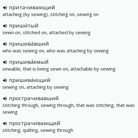
притачивающий
attaching (by sewing), stitching on, sewing on
приши́тый
sewn on, stitched on, attached by sewing
пришива́вший
who was sewing on, who was attaching by sewing
пришива́емый
sewable, that is being sewn on, attachable by sewing
пришива́ющий
sewing on, attaching by sewing
прострачивавший
stitching through, sewing through, that was stitching, that was
sewing
прострачивающий
stitching, quilting, sewing through