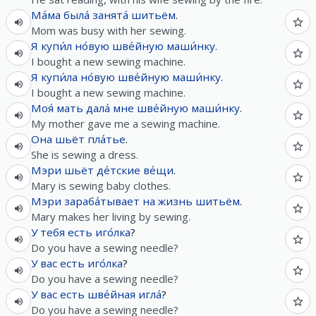
Ма́ма
была́
занята́
шитьём
.
Mom was busy with her sewing.
Я
купи́л
но́вую
шве́йную
маши́нку
.
I bought a new sewing machine.
Я
купи́ла
но́вую
шве́йную
маши́нку
.
I bought a new sewing machine.
Моя́
мать
дала́
мне
шве́йную
маши́нку
.
My mother gave me a sewing machine.
Она
шьёт
пла́тье
.
She is sewing a dress.
Мэри
шьёт
де́тские
ве́щи
.
Mary is sewing baby clothes.
Мэри
зараба́тывает
на
жизнь
шитьём
.
Mary makes her living by sewing.
У
тебя
есть
иго́лка
?
Do you have a sewing needle?
У
вас
есть
иго́лка
?
Do you have a sewing needle?
У
вас
есть
шве́йная
игла́
?
Do you have a sewing needle?