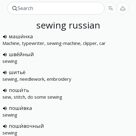
sewing
russian
маши́нка
Machine, typewriter, sewing-machine, clipper, car
шве́йный
sewing
шитьё
sewing, needlework, embroidery
поши́ть
sew, stitch, do some sewing
поши́вка
sewing
поши́вочный
sewing