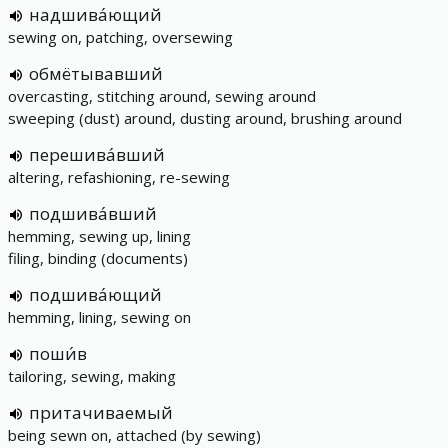
надшива́ющий
sewing on, patching, oversewing
обмётывавший
overcasting, stitching around, sewing around
sweeping (dust) around, dusting around, brushing around
перешива́вший
altering, refashioning, re-sewing
подшива́вший
hemming, sewing up, lining
filing, binding (documents)
подшива́ющий
hemming, lining, sewing on
поши́в
tailoring, sewing, making
притачиваемый
being sewn on, attached (by sewing)