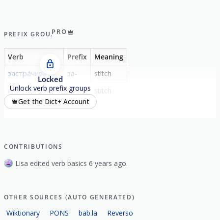
PRO
PREFIX GROUP
Verb
Prefix
Meaning
застра́чивать
за-
stitch
Locked
Unlock verb prefix groups
простра́чивать
про-
stitch
Get the Dict+ Account
CONTRIBUTIONS
Lisa edited verb basics 6 years ago.
OTHER SOURCES (AUTO GENERATED)
Wiktionary
PONS
bab.la
Reverso