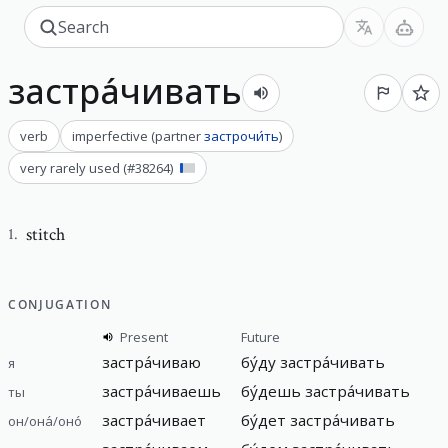
застра́чивать
verb
imperfective
(
partner
застрочи́ть
)
very rarely used
(#
38264
)
stitch
1
.
CONJUGATION
Present
Future
застра́чиваю
бу́ду застра́чивать
я
застра́чиваешь
бу́дешь застра́чивать
ты
застра́чивает
бу́дет застра́чивать
он/она́/оно́