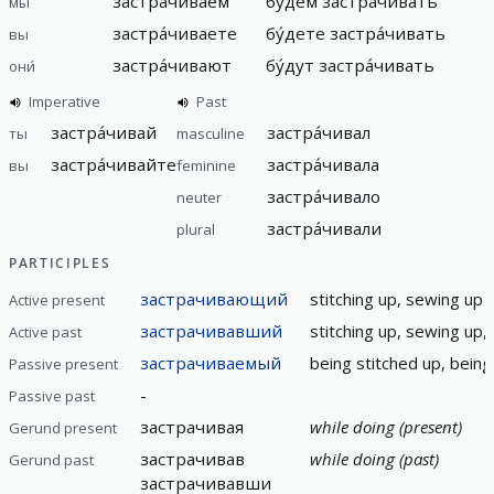
застра́чиваем
бу́дем застра́чивать
мы
застра́чиваете
бу́дете застра́чивать
вы
застра́чивают
бу́дут застра́чивать
они́
Imperative
Past
застра́чивай
застра́чивал
ты
masculine
застра́чивайте
застра́чивала
вы
feminine
застра́чивало
neuter
застра́чивали
plural
PARTICIPLES
застрачивающий
stitching up, sewing up
Active present
застрачивавший
stitching up, sewing up,
Active past
застрачиваемый
being stitched up, being
Passive present
-
Passive past
застрачивая
while doing (present)
Gerund present
застрачивав
while doing (past)
Gerund past
застрачивавши