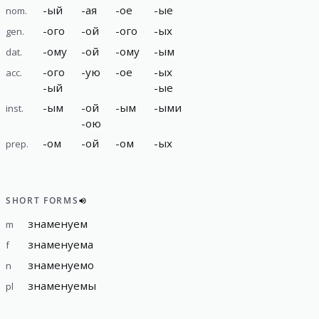
-
ый
-
ая
-
ое
-
ые
nom.
-
ого
-
ой
-
ого
-
ых
gen.
-
ому
-
ой
-
ому
-
ым
dat.
-
ого
-
ую
-
ое
-
ых
acc.
-
ый
-
ые
-
ым
-
ой
-
ым
-
ыми
inst.
-
ою
-
ом
-
ой
-
ом
-
ых
prep.
SHORT FORMS
знаменуем
m
знаменуема
f
знаменуемо
n
знаменуемы
pl