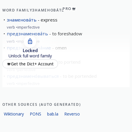
PRO
WORD FAMILY
ЗНАМЕНОВА́ТЬ
знаменова́ть
express
verb
imperfective
предзнаменова́ть
to foreshadow
verb
imperfective
предзнаменова́ние
omen
Locked
noun
neuter
Unlock full word family
предзнамено́вывать
to portend
Get the Dict+ Account
verb
perfective
предзнамено́вываться
to be portended
verb
imperfective
OTHER SOURCES (AUTO GENERATED)
Wiktionary
PONS
bab.la
Reverso