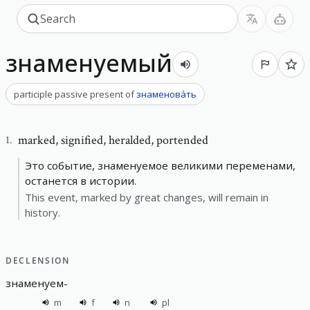
знаменуемый
participle passive present
of
знаменова́ть
marked
,
signified, heralded, portended
1
.
Это событие, знаменуемое великими переменами,
останется в истории.
This event, marked by great changes, will remain in
history.
DECLENSION
знаменуем
-
m
f
n
pl