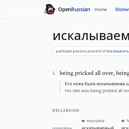
Open
Russian
Home
Dictio
искалывае
participle passive present
of
иска́лывать
being pricked all over
,
being
1
.
Его кожа была искалываема 
His skin was being pricked all ov
DECLENSION
masculine
f
искалываемый
иск
nominative