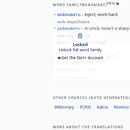
PRO
WORD FAMILY
ВКА́ЛЫВАТЬ
вка́лывать
inject; work hard
verb
imperfective
ука́лывать
to prick; Insert a shar
verb
imperfective
выка́лывать
prick out
Locked
verb
imperfective
Unlock full word family
дока́лывать
finish chopping
Get the Dict+ Account
verb
imperfective
зака́лывать
stab
verb
imperfective
show all
OTHER SOURCES (AUTO GENERATED
Wiktionary
PONS
bab.la
Reverso
MORE ABOUT THE TRANSLATIONS