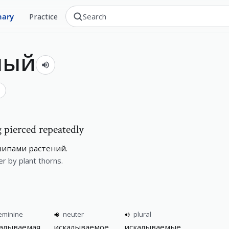
nary
Practice
мый
 pierced repeatedly
шипами растений.
er by plant thorns.
eminine
neuter
plural
алываемая
искалываемое
искалываемые