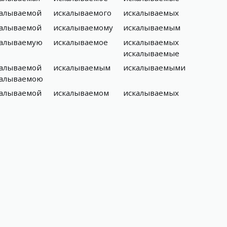
калываемой
искалываемого
искалываемых
калываемой
искалываемому
искалываемым
калываемую
искалываемое
искалываемых
искалываемые
калываемой
искалываемым
искалываемыми
калываемою
калываемой
искалываемом
искалываемых