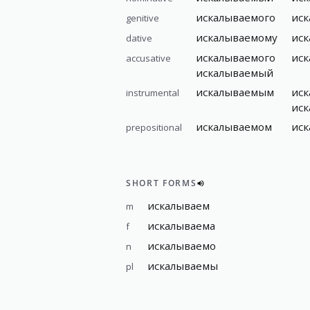
искалываемого
ис
genitive
искалываемому
ис
dative
искалываемого
ис
accusative
искалываемый
искалываемым
ис
instrumental
ис
искалываемом
ис
prepositional
SHORT FORMS
искалываем
m
искалываема
f
искалываемо
n
искалываемы
pl