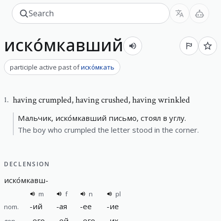
иско́мкавший
participle active past
of
иско́мкать
having crumpled
,
having crushed, having wrinkled
1
.
Мальчик, иско́мкавший письмо, стоял в углу.
The boy who crumpled the letter stood in the corner.
DECLENSION
иско́мкавш
-
m
f
n
pl
-
ий
-
ая
-
ее
-
ие
nom.
-
его
-
ей
-
его
-
их
gen.