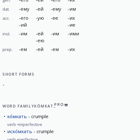
-
ему
-
ей
-
ему
-
им
dat.
-
его
-
ую
-
ее
-
их
acc.
-
ий
-
ие
-
им
-
ей
-
им
-
ими
inst.
-
ею
-
ем
-
ей
-
ем
-
их
prep.
SHORT FORMS
-
PRO
WORD FAMILY
КО́МКАТЬ
ко́мкать
crumple
verb
imperfective
иско́мкать
crumple
verb
perfective