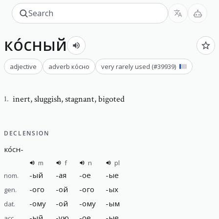
ко́сный
adjective
adverb
ко́сно
very rarely used
(#
39939
)
inert
,
sluggish, stagnant, bigoted
1
.
DECLENSION
ко́сн
-
m
f
n
pl
-
ый
-
ая
-
ое
-
ые
nom.
-
ого
-
ой
-
ого
-
ых
gen.
-
ому
-
ой
-
ому
-
ым
dat.
-
ый
-
ую
-
ое
-
ые
acc.