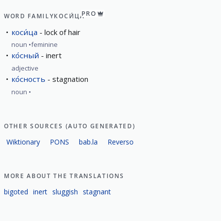
PRO
WORD FAMILY
КОСИ́ЦА
коси́ца
lock of hair
noun
feminine
ко́сный
inert
adjective
ко́сность
stagnation
noun
OTHER SOURCES (AUTO GENERATED)
Wiktionary
PONS
bab.la
Reverso
MORE ABOUT THE TRANSLATIONS
bigoted
inert
sluggish
stagnant