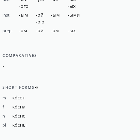
-
ого
-
ых
-
ым
-
ой
-
ым
-
ыми
inst.
-
ою
-
ом
-
ой
-
ом
-
ых
prep.
COMPARATIVES
-
SHORT FORMS
ко́сен
m
ко́сна
f
ко́сно
n
ко́сны
pl