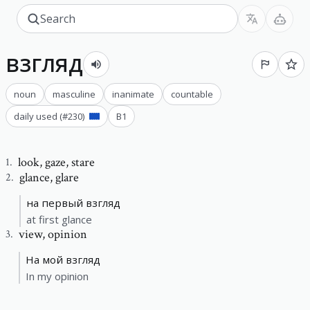
взгляд
noun
masculine
inanimate
countable
daily used
(#
230
)
B1
look
,
gaze, stare
1
.
glance
,
glare
2
.
на первый взгляд
at first glance
view
,
opinion
3
.
На мой взгляд
In my opinion