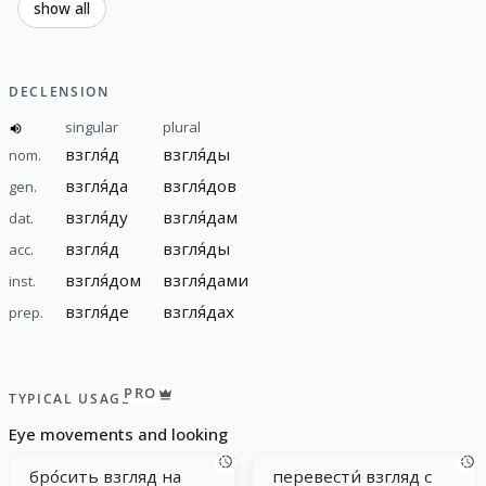
show all
DECLENSION
singular
plural
взгля́д
взгля́ды
nom.
взгля́да
взгля́дов
gen.
взгля́ду
взгля́дам
dat.
взгля́д
взгля́ды
acc.
взгля́дом
взгля́дами
inst.
взгля́де
взгля́дах
prep.
PRO
TYPICAL USAGE
Eye movements and looking
бро́сить взгляд на
перевести́ взгляд с