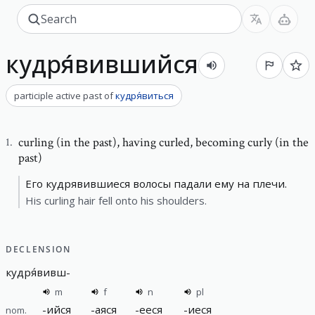
кудря́вившийся
participle active past
of
кудря́виться
curling (in the past)
,
having curled, becoming curly (in the
1
.
past)
Его кудрявившиеся волосы падали ему на плечи.
His curling hair fell onto his shoulders.
DECLENSION
кудря́вивш
-
m
f
n
pl
-
ийся
-
аяся
-
ееся
-
иеся
nom.