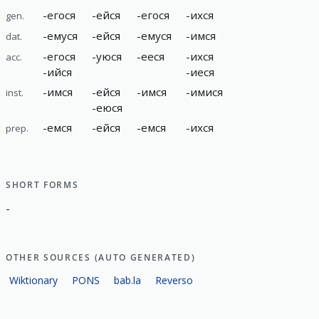
-
егося
-
ейся
-
егося
-
ихся
gen.
-
емуся
-
ейся
-
емуся
-
имся
dat.
-
егося
-
уюся
-
ееся
-
ихся
acc.
-
ийся
-
иеся
-
имся
-
ейся
-
имся
-
имися
inst.
-
еюся
-
емся
-
ейся
-
емся
-
ихся
prep.
SHORT FORMS
-
OTHER SOURCES (AUTO GENERATED)
Wiktionary
PONS
bab.la
Reverso