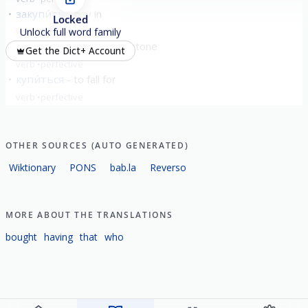
закупи́ть
buy in
Locked
verb
perfective
Unlock full word family
искупи́ть
to redeem/atone
Get the Dict+ Account
verb
perfective
купи́ться
to fall for
verb
perfective
show all
OTHER SOURCES (AUTO GENERATED)
Wiktionary
PONS
bab.la
Reverso
MORE ABOUT THE TRANSLATIONS
bought
having
that
who