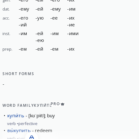
-
ему
-
ей
-
ему
-
им
dat.
-
его
-
ую
-
ее
-
их
acc.
-
ий
-
ие
-
им
-
ей
-
им
-
ими
inst.
-
ею
-
ем
-
ей
-
ем
-
их
prep.
SHORT FORMS
-
PRO
WORD FAMILY
КУПИ́ТЬ
купи́ть
[kʊˈpʲitʲ]; buy
verb
perfective
вы́купить
redeem
verb
perfective