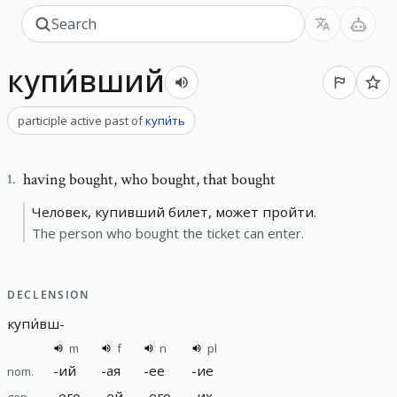
купи́вший
participle active past
of
купи́ть
having bought
,
who bought, that bought
1
.
Человек, купивший билет, может пройти.
The person who bought the ticket can enter.
DECLENSION
купи́вш
-
m
f
n
pl
-
ий
-
ая
-
ее
-
ие
nom.
-
его
-
ей
-
его
-
их
gen.