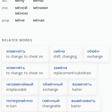
ме́ну
ме́ны
acc.
ме́ной
ме́нами
inst.
ме́ною
ме́не
ме́нах
prep.
RELATED WORDS
измени́ть
сме́на
обме́н
to change; to cheat on
shift; changing
exchange
изменя́ть
заме́на
to change; to cheat on
replacement/substitute
незамени́мый
обме́нный
вы́менять
irreplaceable
exchange
barter
попереме́нно
сме́нный
выме́нивать
in turn
changeable
barter