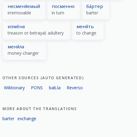
несменя́емый
посменно
ба́ртер
irremovable
in turn
barter
изме́на
меня́ть
treason or betrayal; adultery
to change
меня́ла
money-changer
OTHER SOURCES (AUTO GENERATED)
Wiktionary
PONS
bab.la
Reverso
MORE ABOUT THE TRANSLATIONS
barter
exchange