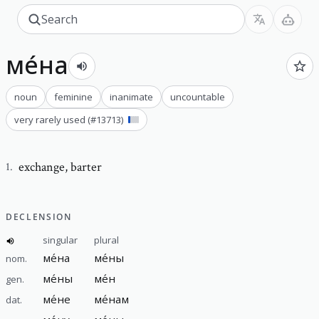
ме́на
noun
feminine
inanimate
uncountable
very rarely used
(#
13713
)
exchange
,
barter
1
.
DECLENSION
singular
plural
ме́на
ме́ны
nom.
ме́ны
ме́н
gen.
ме́не
ме́нам
dat.