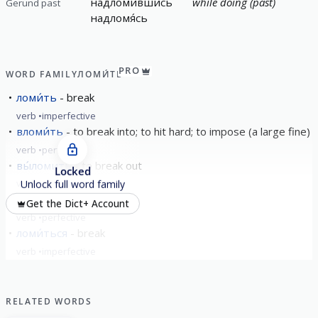
надломи́вшись
while doing (past)
Gerund past
надломя́сь
PRO
WORD FAMILY
ЛОМИ́ТЬ
ломи́ть
break
verb
imperfective
вломи́ть
to break into; to hit hard; to impose (a large fine)
verb
perfective
вы́ломить
to break out
Locked
verb
perfective
Unlock full word family
заломи́ть
bend; break
Get the Dict+ Account
verb
perfective
ломи́ться
break
verb
imperfective
show all
RELATED WORDS