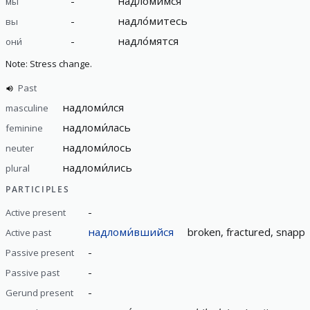
-
надло́мимся
мы
-
надло́митесь
вы
-
надло́мятся
они́
Note: Stress change.
Past
надломи́лся
masculine
надломи́лась
feminine
надломи́лось
neuter
надломи́лись
plural
PARTICIPLES
-
Active present
надломи́вшийся
broken, fractured, snapp
Active past
-
Passive present
-
Passive past
-
Gerund present