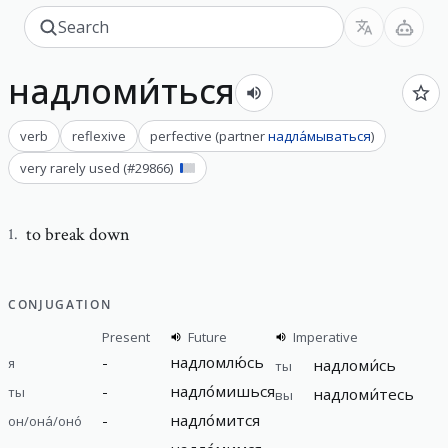
надломи́ться
verb
reflexive
perfective
(
partner
надла́мываться
)
very rarely used
(#
29866
)
to break down
1
.
CONJUGATION
Present
Future
Imperative
-
надломлю́сь
я
надломи́сь
ты
-
надло́мишься
ты
надломи́тесь
вы
-
надло́мится
он/она́/оно́