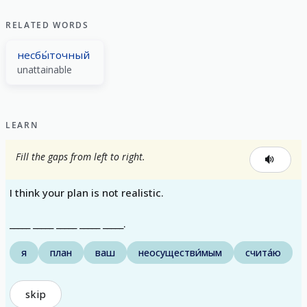
RELATED WORDS
несбы́точный
unattainable
LEARN
Fill the gaps from left to right.
I think your plan is not realistic.
_____ _____ _____ _____ _____.
я
план
ваш
неосуществи́мым
счита́ю
skip