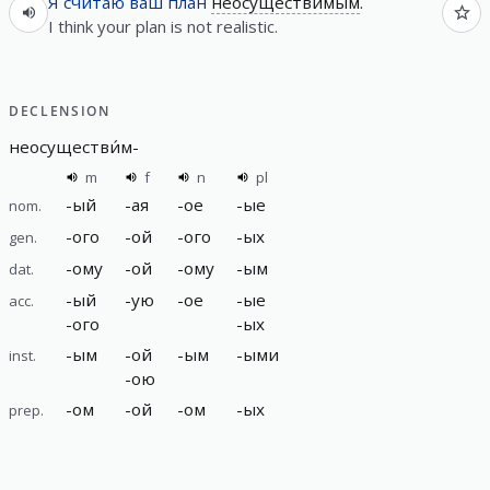
Я
счита́ю
ваш
план
неосуществи́мым
.
I think your plan is not realistic.
DECLENSION
неосуществи́м
-
m
f
n
pl
-
ый
-
ая
-
ое
-
ые
nom.
-
ого
-
ой
-
ого
-
ых
gen.
-
ому
-
ой
-
ому
-
ым
dat.
-
ый
-
ую
-
ое
-
ые
acc.
-
ого
-
ых
-
ым
-
ой
-
ым
-
ыми
inst.
-
ою
-
ом
-
ой
-
ом
-
ых
prep.