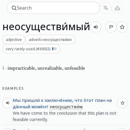
неосуществи́мый
adjective
adverb
неосуществи́мо
very rarely used
(#
30932
)
impracticable
,
unrealizable, unfeasible
1
.
EXAMPLES
Мы
пришли́
к
заключе́нию
,
что
э́тот
план
на
да́нный
моме́нт
неосуществи́м
.
We have come to the conclusion that this plan is not
feasible currently.