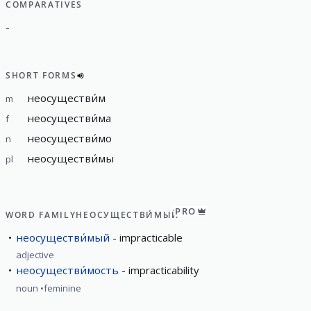
COMPARATIVES
-
SHORT FORMS
неосуществи́м
m
неосуществи́ма
f
неосуществи́мо
n
неосуществи́мы
pl
PRO
WORD FAMILY
НЕОСУЩЕСТВИ́МЫЙ
неосуществи́мый
impracticable
adjective
неосуществи́мость
impracticability
noun
feminine