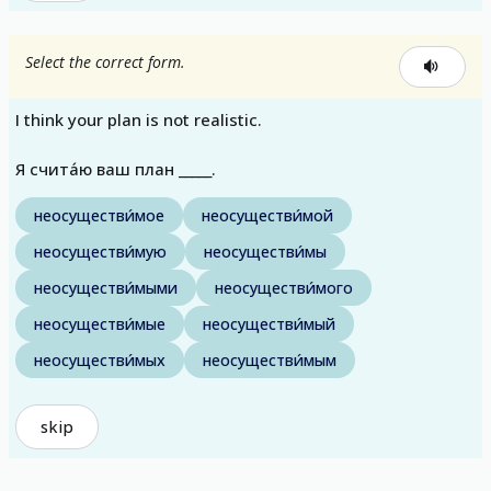
Select the correct form.
I think your plan is not realistic.
Я счита́ю ваш план _____.
неосуществи́мое
неосуществи́мой
неосуществи́мую
неосуществи́мы
неосуществи́мыми
неосуществи́мого
неосуществи́мые
неосуществи́мый
неосуществи́мых
неосуществи́мым
skip