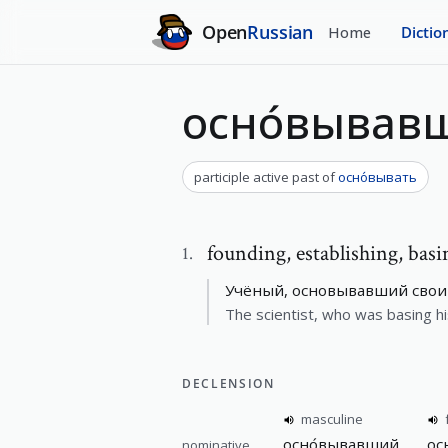
Open
Russian
Home
Dictio
осно́вывав
participle active past
of
осно́вывать
founding
,
establishing, basi
1
.
Учёный, основывавший свои
The scientist, who was basing h
DECLENSION
masculine
осно́вывавший
ос
nominative