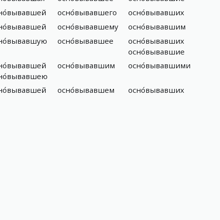
но́вывавшей
осно́вывавшего
осно́вывавших
но́вывавшей
осно́вывавшему
осно́вывавшим
но́вывавшую
осно́вывавшее
осно́вывавших
осно́вывавшие
но́вывавшей
осно́вывавшим
осно́вывавшими
но́вывавшею
но́вывавшей
осно́вывавшем
осно́вывавших