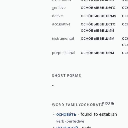
осно́вывавшего
ос
genitive
осно́вывавшему
ос
dative
осно́вывавшего
ос
accusative
осно́вывавший
осно́вывавшим
ос
instrumental
ос
осно́вывавшем
ос
prepositional
SHORT FORMS
-
PRO
WORD FAMILY
ОСНОВА́ТЬ
основа́ть
found; to establish
verb
perfective
осно́вный
main