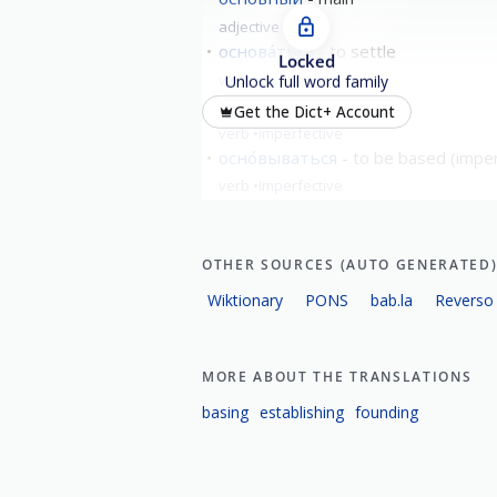
adjective
основа́ться
to settle
Locked
verb
perfective
Unlock full word family
осно́вывать
found
Get the Dict+ Account
verb
imperfective
осно́вываться
to be based (imperf
verb
imperfective
OTHER SOURCES (AUTO GENERATED
Wiktionary
PONS
bab.la
Reverso
MORE ABOUT THE TRANSLATIONS
basing
establishing
founding