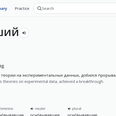
nary
Practice
ший
ng
 теории на экспериментальных данных, добился прорыва
is theories on experimental data, achieved a breakthrough.
feminine
neuter
plural
но́вывавшая
осно́вывавшее
осно́вывавшие