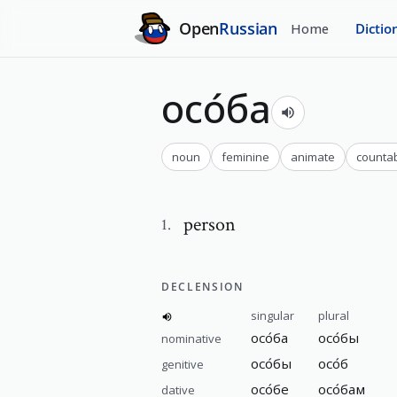
Open
Russian
Home
Dictio
осо́ба
noun
feminine
animate
counta
person
1
.
DECLENSION
singular
plural
осо́ба
осо́бы
nominative
осо́бы
осо́б
genitive
осо́бе
осо́бам
dative