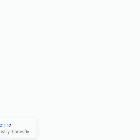
венно
 really; honestly