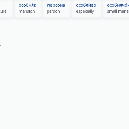
ь
особня́к
персо́на
особли́во
особнячо́
ture
mansion
person
especially
small mans
.
)