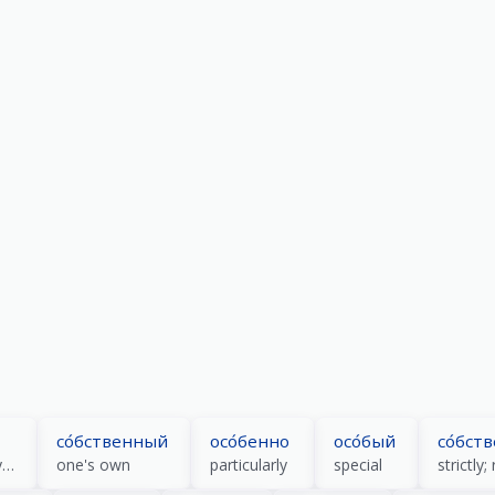
со́бственный
осо́бенно
осо́бый
со́бст
person; human; people (collective); guy (colloquial)
one's own
particularly
special
strictly;