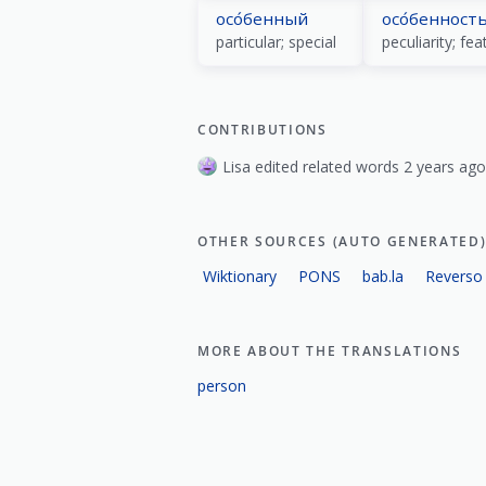
осо́бенный
осо́бенност
particular; special
peculiarity; fea
CONTRIBUTIONS
Lisa edited related words 2 years ago
OTHER SOURCES (AUTO GENERATED
Wiktionary
PONS
bab.la
Reverso
MORE ABOUT THE TRANSLATIONS
person