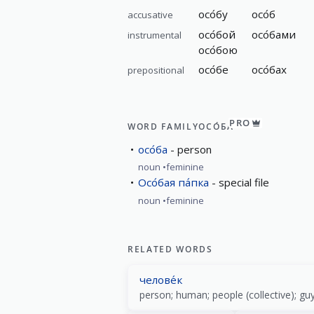
осо́бу
осо́б
accusative
осо́бой
осо́бами
instrumental
осо́бою
осо́бе
осо́бах
prepositional
PRO
WORD FAMILY
ОСО́БА
осо́ба
person
noun
feminine
Осо́бая па́пка
special file
noun
feminine
RELATED WORDS
челове́к