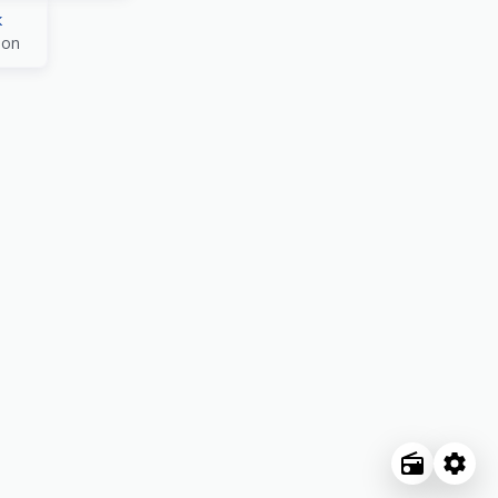
к
ion