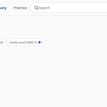
nary
Practice
ble
rarely used
(#
6671
)