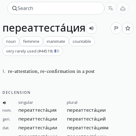
переаттеста́ция
noun
feminine
inanimate
countable
very rarely used
(#
44519
)
re-attestation
,
re-confirmation in a post
1
.
DECLENSION
singular
plural
переаттеста́ция
переаттеста́ции
nom.
переаттеста́ции
переаттеста́ций
gen.
переаттеста́ции
переаттеста́циям
dat.