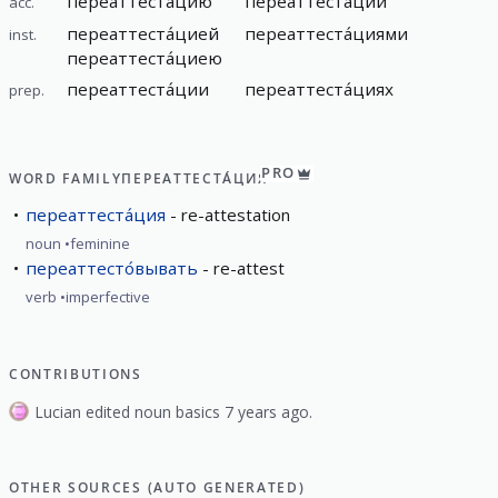
переаттеста́цию
переаттеста́ции
acc.
переаттеста́цией
переаттеста́циями
inst.
переаттеста́циею
переаттеста́ции
переаттеста́циях
prep.
PRO
WORD FAMILY
ПЕРЕАТТЕСТА́ЦИЯ
переаттеста́ция
re-attestation
noun
feminine
переаттесто́вывать
re-attest
verb
imperfective
CONTRIBUTIONS
Lucian edited noun basics 7 years ago.
OTHER SOURCES (AUTO GENERATED)