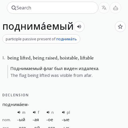
поднима́емый
participle passive present
of
поднима́ть
being lifted
,
being raised, hoistable, liftable
1
.
Поднимаемый флаг был виден издалека.
The flag being lifted was visible from afar.
DECLENSION
поднима́ем
-
m
f
n
pl
-
ый
-
ая
-
ое
-
ые
nom.
-
ого
-
ой
-
ого
-
ых
gen.