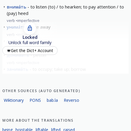
внима́ть
to listen (to) / to hearken; to pay attention / to
(pay) heed
verb
imperfective
унима́ть
take away
verb
imperfective
Locked
вынима́ть
remove
Unlock full word family
verb
imperfective
Get the Dict+ Account
донима́ть
pester
verb
imperfective
занима́ть
to occupy; take up; borrow
verb
imperfective
show all
OTHER SOURCES (AUTO GENERATED)
Wiktionary
PONS
bab.la
Reverso
MORE ABOUT THE TRANSLATIONS
being
hoistable
liftable
lifted
raised