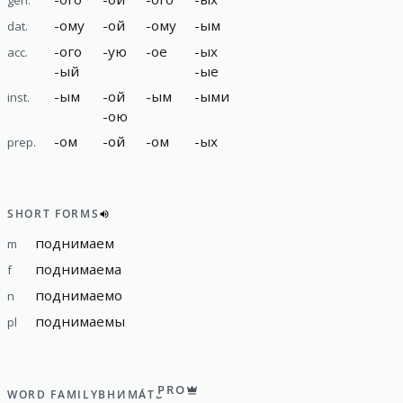
-
ому
-
ой
-
ому
-
ым
dat.
-
ого
-
ую
-
ое
-
ых
acc.
-
ый
-
ые
-
ым
-
ой
-
ым
-
ыми
inst.
-
ою
-
ом
-
ой
-
ом
-
ых
prep.
SHORT FORMS
поднимаем
m
поднимаема
f
поднимаемо
n
поднимаемы
pl
PRO
WORD FAMILY
ВНИМА́ТЬ