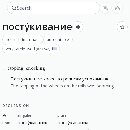
посту́кивание
noun
inanimate
uncountable
very rarely used
(#
27642
)
tapping
,
knocking
1
.
Постукивание колес по рельсам успокаивало.
The tapping of the wheels on the rails was soothing.
DECLENSION
singular
plural
посту́кивание
посту́кивания
nom.