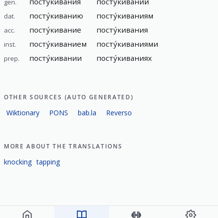
посту́кивания
посту́киваний
gen.
посту́киванию
посту́киваниям
dat.
посту́кивание
посту́кивания
acc.
посту́киванием
посту́киваниями
inst.
посту́кивании
посту́киваниях
prep.
OTHER SOURCES (AUTO GENERATED)
Wiktionary
PONS
bab.la
Reverso
MORE ABOUT THE TRANSLATIONS
knocking
tapping