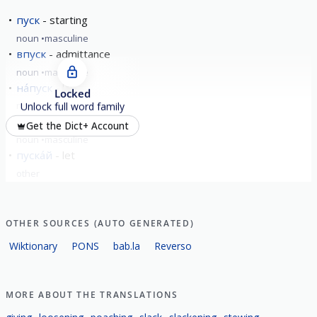
пуск
starting
noun
masculine
впуск
admittance
noun
masculine
на́пуск
lap
Locked
noun
masculine
Unlock full word family
о́тпуск
holiday
Get the Dict+ Account
noun
masculine
пуска́й
let
other
show all
OTHER SOURCES (AUTO GENERATED)
Wiktionary
PONS
bab.la
Reverso
MORE ABOUT THE TRANSLATIONS