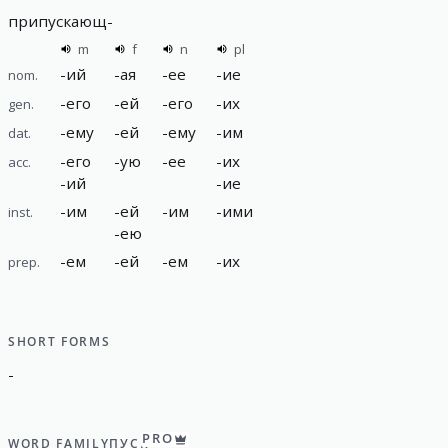
припускающ
-
m
f
n
pl
-
ий
-
ая
-
ее
-
ие
nom.
-
его
-
ей
-
его
-
их
gen.
-
ему
-
ей
-
ему
-
им
dat.
-
его
-
ую
-
ее
-
их
acc.
-
ий
-
ие
-
им
-
ей
-
им
-
ими
inst.
-
ею
-
ем
-
ей
-
ем
-
их
prep.
SHORT FORMS
-
PRO
WORD FAMILY
ПУСК