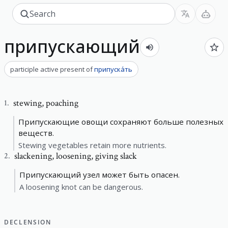
припускающий
participle active present
of
припуска́ть
stewing
,
poaching
1
.
Припускающие овощи сохраняют больше полезных
веществ.
Stewing vegetables retain more nutrients.
slackening
,
loosening, giving slack
2
.
Припускающий узел может быть опасен.
A loosening knot can be dangerous.
DECLENSION