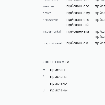
при́сланного
при́с
genitive
при́сланному
при́с
dative
при́сланного
при́с
accusative
при́сланный
при́сланным
при́с
instrumental
при́с
при́сланном
при́с
prepositional
SHORT FORMS
прислан
m
прислана
f
прислано
n
присланы
pl