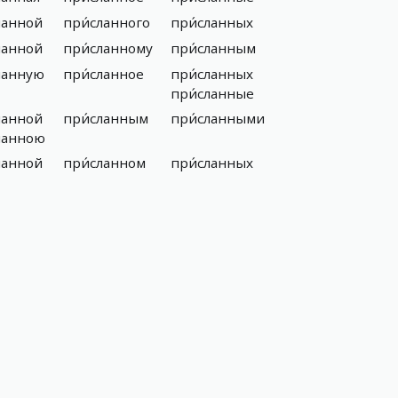
ланной
при́сланного
при́сланных
ланной
при́сланному
при́сланным
ланную
при́сланное
при́сланных
при́сланные
ланной
при́сланным
при́сланными
ланною
ланной
при́сланном
при́сланных