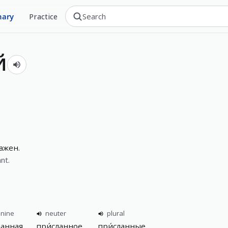
nary
Practice
й
ажен.
nt.
inine
neuter
plural
ланная
при́сланное
при́сланные