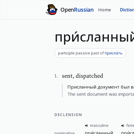
Open
Russian
Home
Dictio
при́сланны
participle passive past
of
присла́ть
sent
,
dispatched
1
.
Присланный документ был в
The sent document was importa
DECLENSION
masculine
fem
при́сланный
при́с
nominative