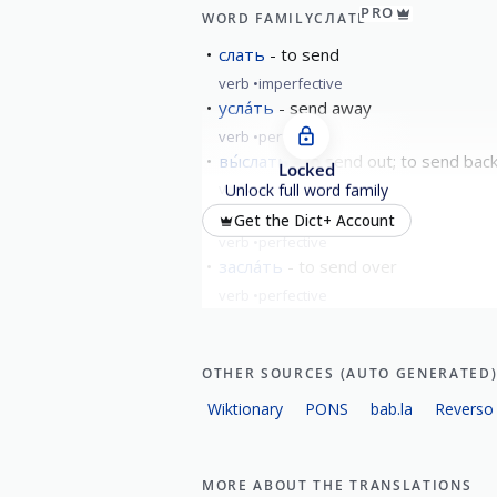
PRO
WORD FAMILY
СЛАТЬ
слать
to send
verb
imperfective
усла́ть
send away
verb
perfective
вы́слать
to send out; to send back
Locked
verb
perfective
Unlock full word family
досла́ть
to send up to
Get the Dict+ Account
verb
perfective
засла́ть
to send over
verb
perfective
show all
OTHER SOURCES (AUTO GENERATED
Wiktionary
PONS
bab.la
Reverso
MORE ABOUT THE TRANSLATIONS