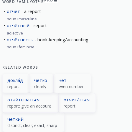
PRO
WORD FAMILY
ОТЧЁТ
отчёт
a report
noun
masculine
отчётный
report
adjective
отчётность
book-keeping/accounting
noun
feminine
RELATED WORDS
докла́д
чётко
чёт
report
clearly
even number
отчи́тываться
отчита́ться
report; give an account
report
чёткий
distinct; clear; exact; sharp