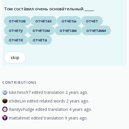
Том соста́вил очень основа́тельный _____.
отчётов
отчётах
отчёты
отчёт
отчёту
отчётом
отчётам
отчётами
отчёте
отчёта
skip
CONTRIBUTIONS
luke.hess97 edited translation 2 years ago.
ichdieLivi edited related words 2 years ago.
RandysPudge edited translation 4 years ago.
mattahmet edited translation 9 years ago.