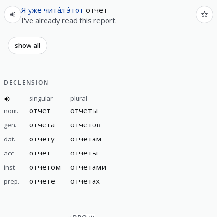
Я
уже
чита́л
э́тот
отчёт
.
I've already read this report.
show all
DECLENSION
singular
plural
отчёт
отчёты
nom.
отчёта
отчётов
gen.
отчёту
отчётам
dat.
отчёт
отчёты
acc.
отчётом
отчётами
inst.
отчёте
отчётах
prep.