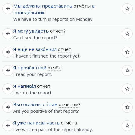
Мы
до́лжны
предста́вить
отчёты
в
понеде́льник
.
We have to turn in reports on Monday.
Я
могу́
уви́деть
отчёт
?
Can I see the report?
Я
ещё
не
зако́нчил
отчёт
.
I haven't finished the report yet.
Я
прочёл
твой
отчёт
.
I read your report.
Я
написа́л
отчёт
.
I wrote the report.
Вы
согла́сны
с
э́тим
отчётом
?
Are you positive of that report?
Я
уже
написа́л
часть
отчёта
.
I've written part of the report already.