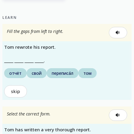
LEARN
Fill the gaps from left to right.
Tom rewrote his report.
_____ _____ _____ _____.
отчёт
свой
переписа́л
том
skip
Select the correct form.
Tom has written a very thorough report.