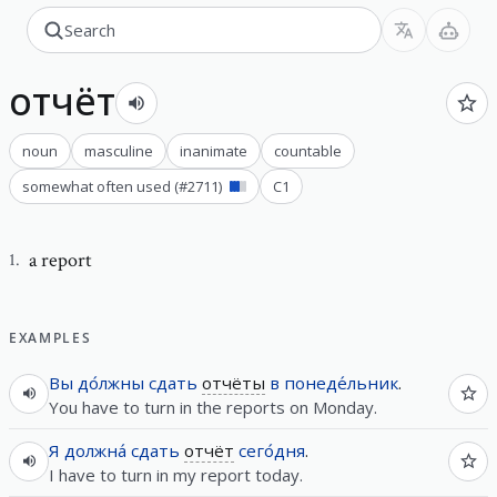
отчёт
noun
masculine
inanimate
countable
somewhat often used
(#
2711
)
C1
a report
1
.
EXAMPLES
Вы
до́лжны
сдать
отчёты
в
понеде́льник
.
You have to turn in the reports on Monday.
Я
должна́
сдать
отчёт
сего́дня
.
I have to turn in my report today.