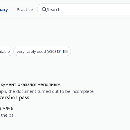
nary
Practice
ntable
very rarely used
(#
50813
)
окумент оказался неполным.
aph, the document turned out to be incomplete.
vershot pass
 мяча.
the ball.