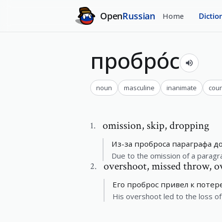
Open
Russian
Home
Dictio
пробро́с
noun
masculine
inanimate
cou
omission
,
skip, dropping
1
.
Из-за проброса параграфа д
Due to the omission of a paragr
overshoot
,
missed throw, o
2
.
Его проброс привел к потере
His overshoot led to the loss of 