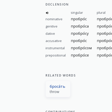
DECLENSION
singular
plural
пробро́с
пробро́
nominative
пробро́са
пробро́
genitive
пробро́су
пробро́
dative
пробро́с
пробро́
accusative
пробро́сом
пробро́
instrumental
пробро́се
пробро́
prepositional
RELATED WORDS
броса́ть
throw
CONTRIBUTIONS