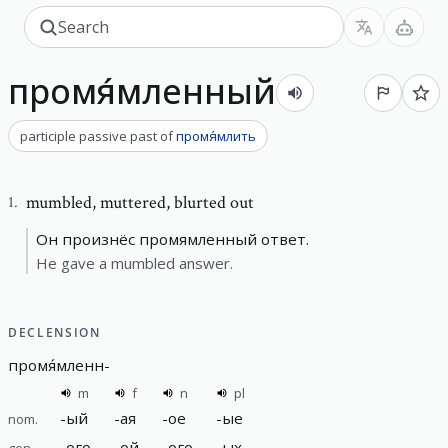
промя́мленный
participle passive past
of
промя́млить
mumbled
,
muttered, blurted out
1
.
Он произнёс промямленный ответ.
He gave a mumbled answer.
DECLENSION
промя́мленн
-
m
f
n
pl
-
ый
-
ая
-
ое
-
ые
nom.
-
ого
-
ой
-
ого
-
ых
gen.