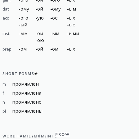
-
ому
-
ой
-
ому
-
ым
dat.
-
ого
-
ую
-
ое
-
ых
acc.
-
ый
-
ые
-
ым
-
ой
-
ым
-
ыми
inst.
-
ою
-
ом
-
ой
-
ом
-
ых
prep.
SHORT FORMS
промямлен
m
промямлена
f
промямлено
n
промямлены
pl
PRO
WORD FAMILY
МЯ́МЛИТЬ