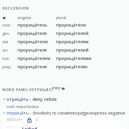
DECLENSION
singular
plural
прорица́тель
прорица́тели
nom.
прорица́теля
прорица́телей
gen.
прорица́телю
прорица́телям
dat.
прорица́теля
прорица́телей
acc.
прорица́телем
прорица́телями
inst.
прорица́теле
прорица́телях
prep.
PRO
WORD FAMILY
ОТРИЦА́ТЬ
отрица́ть
deny; refute
verb
imperfective
порица́ть
(bookish) to condemn/judge/express negative
attitude toward
verb
imperfective
Locked