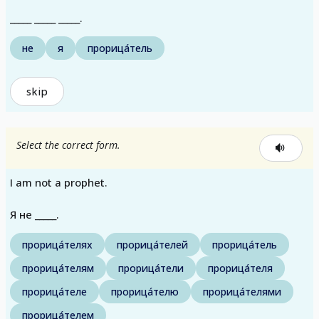
_____ _____ _____.
не
я
прорица́тель
skip
Select the correct form.
I am not a prophet.
Я не _____.
прорица́телях
прорица́телей
прорица́тель
прорица́телям
прорица́тели
прорица́теля
прорица́теле
прорица́телю
прорица́телями
прорица́телем