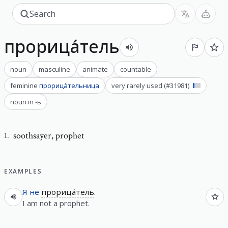
прорица́тель
noun
masculine
animate
countable
feminine
прорица́тельница
very rarely used
(#
31981
)
noun in -ь
soothsayer
,
prophet
1
.
EXAMPLES
Я
не
прорица́тель
.
I am not a prophet.