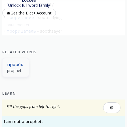
прорица́ть
prophesy
Unlock full word family
verb
imperfective
Get the Dict+ Account
прорица́ние
soothsaying
noun
neuter
прорица́тель
soothsayer
noun
masculine
RELATED WORDS
проро́к
prophet
LEARN
Fill the gaps from left to right.
I am not a prophet.