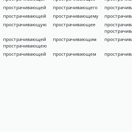
прострачивающей
прострачивающего
прострачи
прострачивающей
прострачивающему
прострачи
прострачивающую
прострачивающее
прострачи
прострачи
прострачивающей
прострачивающим
прострачи
прострачивающею
прострачивающей
прострачивающем
прострачи