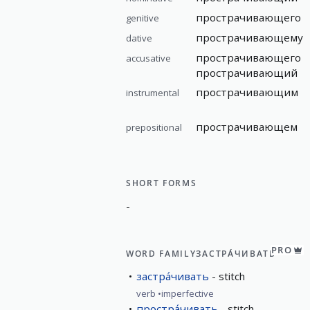
прострачивающего
genitive
прострачивающему
dative
прострачивающего
accusative
прострачивающий
прострачивающим
instrumental
прострачивающем
prepositional
SHORT FORMS
-
PRO
WORD FAMILY
ЗАСТРА́ЧИВАТЬ
застра́чивать
stitch
verb
imperfective
простра́чивать
stitch