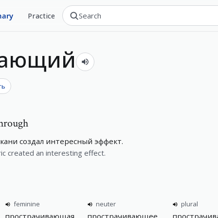
nary
Practice
вающий
ть
through
кани создал интересный эффект.
ic created an interesting effect.
feminine
neuter
plural
прострачивающая
прострачивающее
прострачи