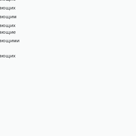
вающих
вающим
вающих
вающие
вающими
вающих