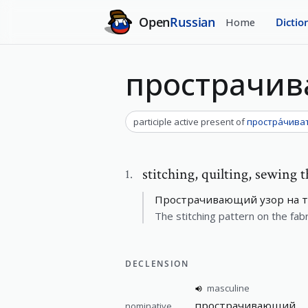
Open
Russian
Home
Dictio
прострачи
participle active present
of
простра́чива
stitching
,
quilting, sewing 
1
.
Прострачивающий узор на т
The stitching pattern on the fabr
DECLENSION
masculine
прострачивающий
nominative