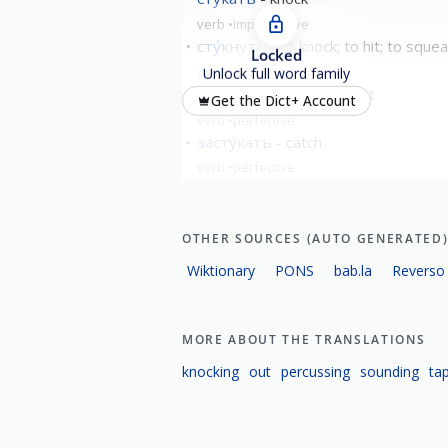
verb
imperfective
сту́кнуть
to knock; to hit; to squea
Locked
verb
perfective
Unlock full word family
вы́стукать
to knock out
Get the Dict+ Account
verb
perfective
засту́кать
catch
verb
perfective
show all
OTHER SOURCES (AUTO GENERATED
Wiktionary
PONS
bab.la
Reverso
MORE ABOUT THE TRANSLATIONS
knocking
out
percussing
sounding
ta