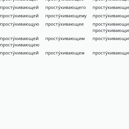
просту́кивающей
просту́кивающего
просту́кивающи
просту́кивающей
просту́кивающему
просту́кивающ
просту́кивающую
просту́кивающее
просту́кивающи
просту́кивающи
просту́кивающей
просту́кивающим
просту́кивающ
просту́кивающею
просту́кивающей
просту́кивающем
просту́кивающи