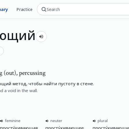
nary
Practice
ающий
ь
 (out), percussing
щий метод, чтобы найти пустоту в стене.
 a void in the wall.
feminine
neuter
plural
просту́кивающая
просту́кивающее
просту́кивающи