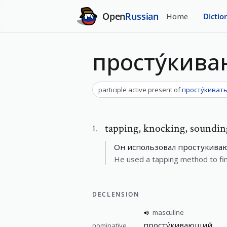
Open
Russian
Home
Dictio
просту́кив
participle active present
of
просту́киват
tapping
,
knocking, sounding
1
.
Он использовал простукиваю
He used a tapping method to find
DECLENSION
masculine
просту́кивающий
nominative