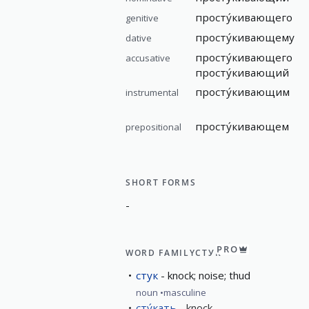
просту́кивающего
genitive
просту́кивающему
dative
просту́кивающего
accusative
просту́кивающий
просту́кивающим
instrumental
просту́кивающем
prepositional
SHORT FORMS
-
PRO
WORD FAMILY
СТУК
стук
knock; noise; thud
noun
masculine
сту́кать
knock