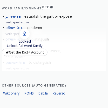
PRO
WORD FAMILY
УЛИЧИ́ТЬ
уличи́ть
establish the guilt or expose
verb
perfective
обличи́ть
condemn
verb
perfective
отличи́ть
to distinguish
Locked
verb
perfective
Unlock full word family
разли́чие
difference (between)
Get the Dict+ Account
noun
neuter
различи́ть
to distinguish
verb
perfective
show all
OTHER SOURCES (AUTO GENERATED)
Wiktionary
PONS
bab.la
Reverso