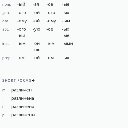
-
ый
-
ая
-
ое
-
ые
nom.
-
ого
-
ой
-
ого
-
ых
gen.
-
ому
-
ой
-
ому
-
ым
dat.
-
ого
-
ую
-
ое
-
ых
acc.
-
ый
-
ые
-
ым
-
ой
-
ым
-
ыми
inst.
-
ою
-
ом
-
ой
-
ом
-
ых
prep.
SHORT FORMS
различён
m
различена
f
различено
n
различены
pl