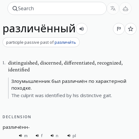
различённый
participle passive past
of
различи́ть
distinguished
,
discerned, differentiated, recognized,
1
.
identified
Злоумышленник был различиён по характерной
походке.
The culprit was identified by his distinctive gait.
DECLENSION
различённ
-
m
f
n
pl