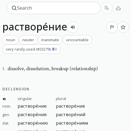
растворе́ние
noun
neuter
inanimate
uncountable
very rarely used
(#
23279
)
dissolve
,
dissolution, breakup (relationship)
1
.
DECLENSION
singular
plural
растворе́ние
растворе́ния
nom.
растворе́ния
растворе́ний
gen.
растворе́нию
растворе́ниям
dat.