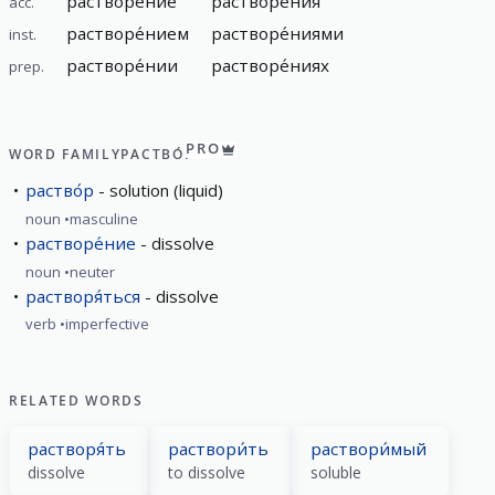
растворе́ние
растворе́ния
acc.
растворе́нием
растворе́ниями
inst.
растворе́нии
растворе́ниях
prep.
PRO
WORD FAMILY
РАСТВО́Р
раство́р
solution (liquid)
noun
masculine
растворе́ние
dissolve
noun
neuter
растворя́ться
dissolve
verb
imperfective
RELATED WORDS
растворя́ть
раствори́ть
раствори́мый
dissolve
to dissolve
soluble