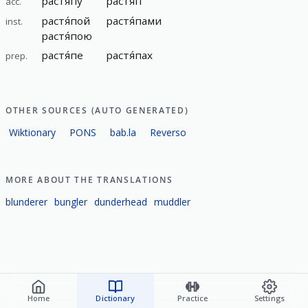
растя́пу
растя́п
acc.
растя́пой
растя́пами
inst.
растя́пою
растя́пе
растя́пах
prep.
OTHER SOURCES (AUTO GENERATED)
Wiktionary
PONS
bab.la
Reverso
MORE ABOUT THE TRANSLATIONS
blunderer
bungler
dunderhead
muddler
Home
Dictionary
Practice
Settings