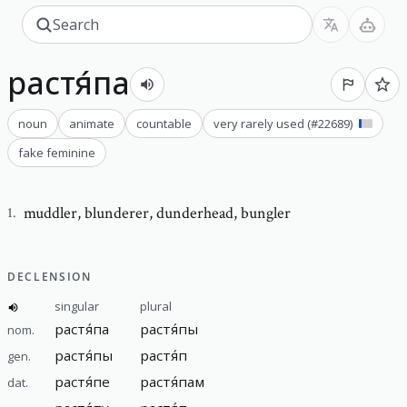
растя́па
noun
animate
countable
very rarely used
(#
22689
)
fake feminine
muddler
,
blunderer, dunderhead, bungler
1
.
DECLENSION
singular
plural
растя́па
растя́пы
nom.
растя́пы
растя́п
gen.
растя́пе
растя́пам
dat.