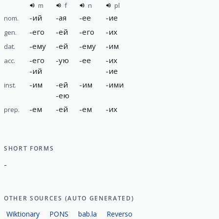
m
f
n
pl
-
ий
-
ая
-
ее
-
ие
nom.
-
его
-
ей
-
его
-
их
gen.
-
ему
-
ей
-
ему
-
им
dat.
-
его
-
ую
-
ее
-
их
acc.
-
ий
-
ие
-
им
-
ей
-
им
-
ими
inst.
-
ею
-
ем
-
ей
-
ем
-
их
prep.
SHORT FORMS
-
OTHER SOURCES (AUTO GENERATED)
Wiktionary
PONS
bab.la
Reverso