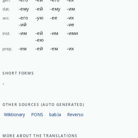
-
ему
-
ей
-
ему
-
им
dat.
-
его
-
ую
-
ее
-
их
acc.
-
ий
-
ие
-
им
-
ей
-
им
-
ими
inst.
-
ею
-
ем
-
ей
-
ем
-
их
prep.
SHORT FORMS
-
OTHER SOURCES (AUTO GENERATED)
Wiktionary
PONS
bab.la
Reverso
MORE ABOUT THE TRANSLATIONS