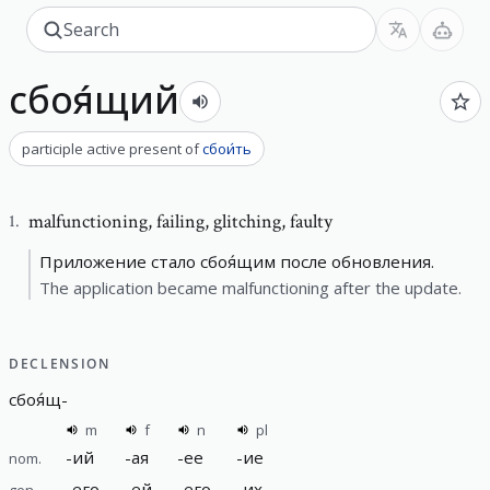
сбоя́щий
participle active present
of
сбои́ть
malfunctioning
,
failing, glitching, faulty
1
.
Приложение стало сбоя́щим после обновления.
The application became malfunctioning after the update.
DECLENSION
сбоя́щ
-
m
f
n
pl
-
ий
-
ая
-
ее
-
ие
nom.
-
его
-
ей
-
его
-
их
gen.