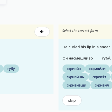
Select the correct form.
He curled his lip in a sneer.
Он насмешливо _____ губу́.
губу́
скриви́в
скриви́ли
скриви́шь
скривя́т
скрививши
скриви́л
skip