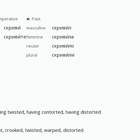
mperative
Past
скриви́
скриви́л
masculine
скриви́те
скриви́ла
feminine
скриви́ло
neuter
скриви́ли
plural
ing twisted, having contorted, having distorted
t, crooked, twisted, warped, distorted