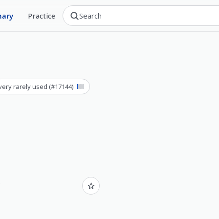
nary
Practice
very rarely used
(#
17144
)
.