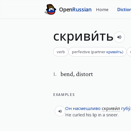
Open
Russian
Home
Dictio
скриви́ть
verb
perfective
(
partner
криви́ть
)
bend
,
distort
1
.
EXAMPLES
Он
насмешливо
скриви́л
губу́
He curled his lip in a sneer.