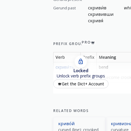
скриви́в
whi
Gerund past
скрививши
скривя́
PRO
PREFIX GROUP
Verb
Prefix
Meaning
скриви́ть
-
bend
Locked
Unlock verb prefix groups
скриви́ться
-
to become croo
Get the Dict+ Account
RELATED WORDS
криво́й
кривизна
curved (line); crooked
curvature