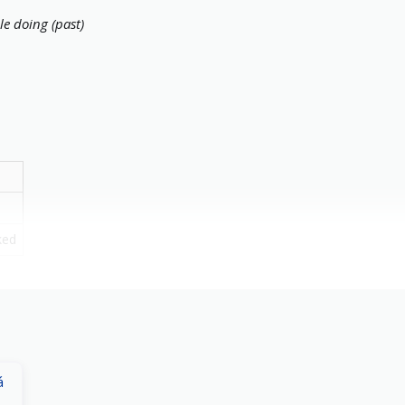
le doing (past)
ked
́