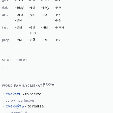
-
ему
-
ей
-
ему
-
им
dat.
-
его
-
ую
-
ее
-
их
acc.
-
ий
-
ие
-
им
-
ей
-
им
-
ими
inst.
-
ею
-
ем
-
ей
-
ем
-
их
prep.
SHORT FORMS
-
PRO
WORD FAMILY
СМЕКА́ТЬ
смека́ть
to realize
verb
imperfective
смекну́ть
to realize
verb
perfective