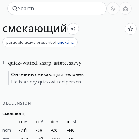
смекающий
participle active present
of
смека́ть
quick-witted
,
sharp, astute, savvy
1
.
Он очень смекающий человек.
He is a very quick-witted person.
DECLENSION
смекающ
-
m
f
n
pl
-
ий
-
ая
-
ее
-
ие
nom.
-
его
-
ей
-
его
-
их
gen.