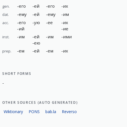
-
его
-
ей
-
его
-
их
gen.
-
ему
-
ей
-
ему
-
им
dat.
-
его
-
ую
-
ее
-
их
acc.
-
ий
-
ие
-
им
-
ей
-
им
-
ими
inst.
-
ею
-
ем
-
ей
-
ем
-
их
prep.
SHORT FORMS
-
OTHER SOURCES (AUTO GENERATED)
Wiktionary
PONS
bab.la
Reverso