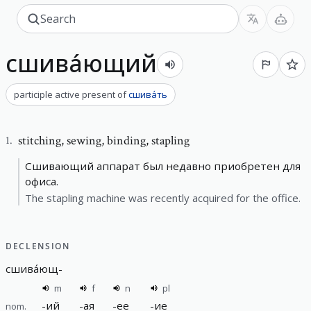
сшива́ющий
participle active present
of
сшива́ть
stitching
,
sewing, binding, stapling
1
.
Сшивающий аппарат был недавно приобретен для
офиса.
The stapling machine was recently acquired for the office.
DECLENSION
сшива́ющ
-
m
f
n
pl
-
ий
-
ая
-
ее
-
ие
nom.