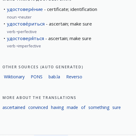
удостовере́ние
certificate; identification
noun
neuter
удостове́риться
ascertain; make sure
verb
perfective
удостоверя́ться
ascertain; make sure
verb
imperfective
OTHER SOURCES (AUTO GENERATED)
Wiktionary
PONS
bab.la
Reverso
MORE ABOUT THE TRANSLATIONS
ascertained
convinced
having
made
of
something
sure