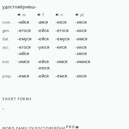
удостове́ривш
-
m
f
n
pl
-
ийся
-
аяся
-
ееся
-
иеся
nom.
-
егося
-
ейся
-
егося
-
ихся
gen.
-
емуся
-
ейся
-
емуся
-
имся
dat.
-
егося
-
уюся
-
ееся
-
ихся
acc.
-
ийся
-
иеся
-
имся
-
ейся
-
имся
-
имися
inst.
-
еюся
-
емся
-
ейся
-
емся
-
ихся
prep.
SHORT FORMS
-
PRO
WORD FAMILY
УДОСТОВЕРЕ́НИЕ