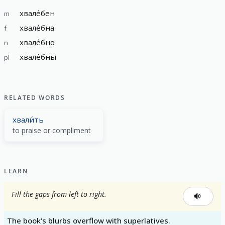
хвале́бен
m
хвале́бна
f
хвале́бно
n
хвале́бны
pl
RELATED WORDS
хвали́ть
to praise or compliment
LEARN
Fill the gaps from left to right.
The book's blurbs overflow with superlatives.