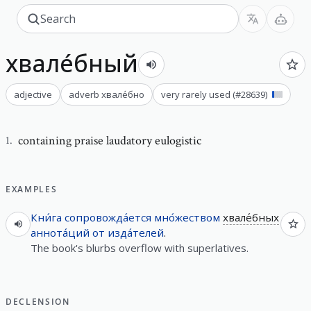
хвале́бный
adjective
adverb
хвале́бно
very rarely used
(#
28639
)
containing praise laudatory eulogistic
1
.
EXAMPLES
Кни́га
сопровожда́ется
мно́жеством
хвале́бных
аннота́ций
от
изда́телей
.
The book's blurbs overflow with superlatives.
DECLENSION