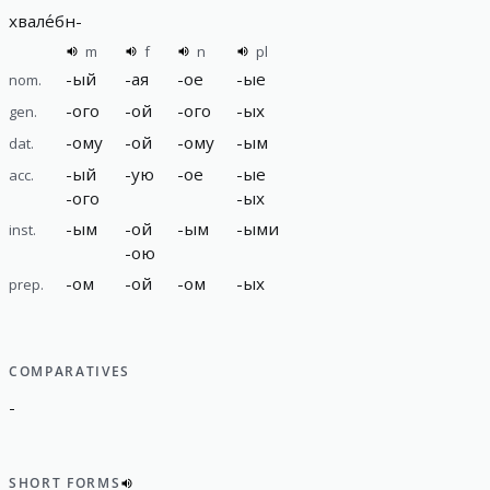
хвале́бн
-
m
f
n
pl
-
ый
-
ая
-
ое
-
ые
nom.
-
ого
-
ой
-
ого
-
ых
gen.
-
ому
-
ой
-
ому
-
ым
dat.
-
ый
-
ую
-
ое
-
ые
acc.
-
ого
-
ых
-
ым
-
ой
-
ым
-
ыми
inst.
-
ою
-
ом
-
ой
-
ом
-
ых
prep.
COMPARATIVES
-
SHORT FORMS