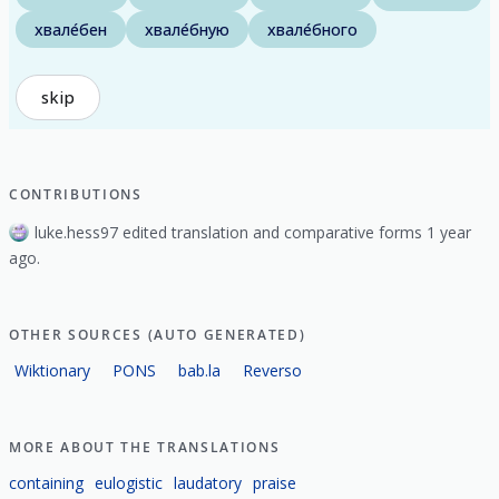
хвале́бен
хвале́бную
хвале́бного
skip
CONTRIBUTIONS
luke.hess97 edited translation and comparative forms 1 year
ago.
OTHER SOURCES (AUTO GENERATED)
Wiktionary
PONS
bab.la
Reverso
MORE ABOUT THE TRANSLATIONS
containing
eulogistic
laudatory
praise