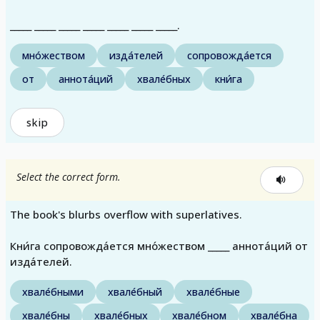
_____ _____ _____ _____ _____ _____ _____.
мно́жеством
изда́телей
сопровожда́ется
от
аннота́ций
хвале́бных
кни́га
skip
Select the correct form.
The book's blurbs overflow with superlatives.
Кни́га сопровожда́ется мно́жеством _____ аннота́ций от
изда́телей.
хвале́бными
хвале́бный
хвале́бные
хвале́бны
хвале́бных
хвале́бном
хвале́бна