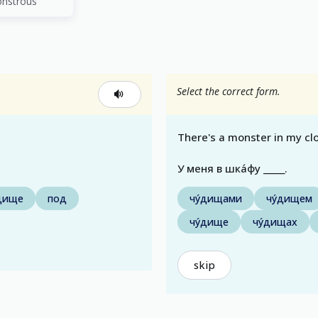
nstrous
Select the correct form.
There's a monster in my clo
У меня в шка́фу _____.
́дище
под
чу́дищами
чу́дищем
чу́дище
чу́дищах
skip