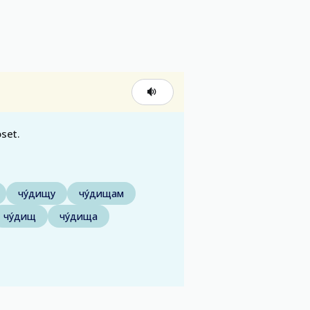
set.
чу́дищу
чу́дищам
чу́дищ
чу́дища