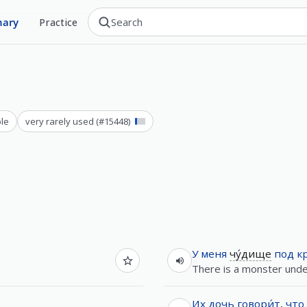
nary
Practice
le
very rarely used
(#
15448
)
У
меня
чу́дище
под
к
There is a monster und
Их
дочь
говори́т
,
что