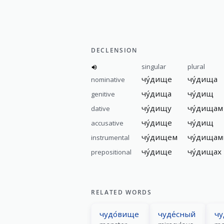
DECLENSION
singular
plural
чу́дище
чу́дища
nominative
чу́дища
чу́дищ
genitive
чу́дищу
чу́дищам
dative
чу́дище
чу́дищ
accusative
чу́дищем
чу́дищам
instrumental
чу́дище
чу́дищах
prepositional
RELATED WORDS
чудо́вище
чуде́сный
чу