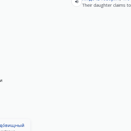
Their daughter claims t
и
до́вищный