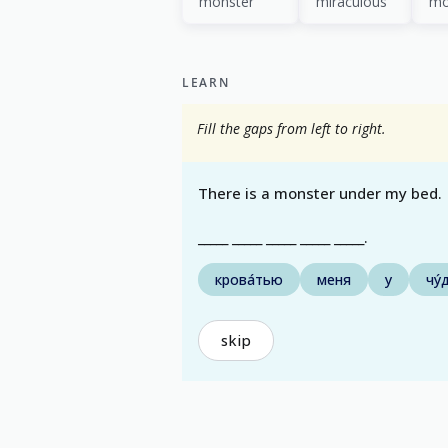
monster
miraculous
mo
LEARN
Fill the gaps from left to right.
There is a monster under my bed.
_____ _____ _____ _____ _____.
крова́тью
меня
у
чу
skip