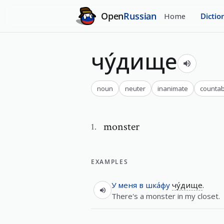
Open
Russian
Home
Dictio
чу́дище
noun
neuter
inanimate
countab
monster
1
.
EXAMPLES
У
меня
в
шка́фу
чу́дище
.
There's a monster in my closet.