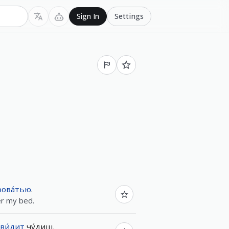
Settings
Sign In
рова́тью
.
er my bed.
ви́дит
чу́дищ
.