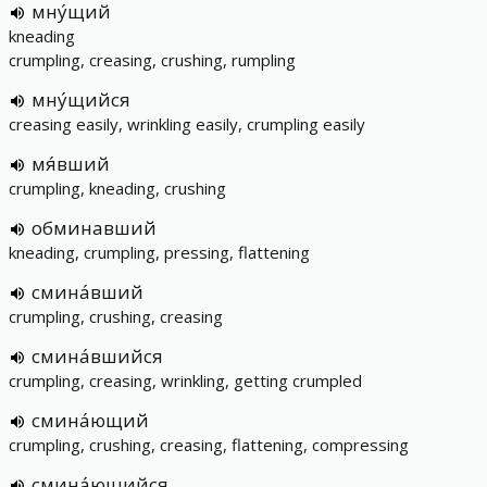
мну́щий
kneading
crumpling, creasing, crushing, rumpling
мну́щийся
creasing easily, wrinkling easily, crumpling easily
мя́вший
crumpling, kneading, crushing
обминавший
kneading, crumpling, pressing, flattening
смина́вший
crumpling, crushing, creasing
смина́вшийся
crumpling, creasing, wrinkling, getting crumpled
смина́ющий
crumpling, crushing, creasing, flattening, compressing
смина́ющийся