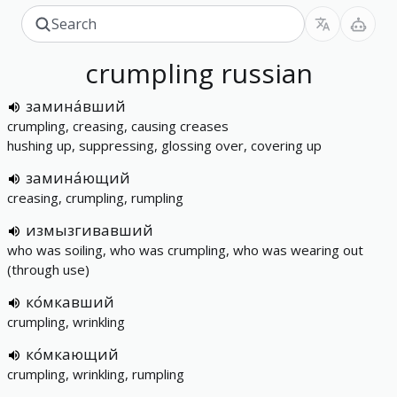
crumpling
russian
замина́вший
crumpling, creasing, causing creases
hushing up, suppressing, glossing over, covering up
замина́ющий
creasing, crumpling, rumpling
измызгивавший
who was soiling, who was crumpling, who was wearing out
(through use)
ко́мкавший
crumpling, wrinkling
ко́мкающий
crumpling, wrinkling, rumpling