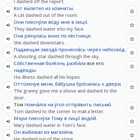
I dashed off the report.
Кот
вы́летел
из
ко́мнаты
.
A cat dashed out of the room.
Они
плесну́ли
во́ду
мне
в
лицо́
.
They dashed water into my face.
Она
ри́нулась
вниз
по
ле́стнице
.
She dashed downstairs.
Падающая
звезда́
пронесла́сь
через
небосво́д
.
A shooting star dashed through the sky.
Со́бственная
боле́знь
разби́ла
все его
наде́жды
.
His illness dashed all his hopes.
Оттолкнув
меня
,
ба́бушка
бро́силась
к
двери
.
The granny gave me a shove and dashed to the
door.
Том
помча́лся
на
у́гол
отпра́вить
письмо́
.
Tom dashed to the corner to mail a letter.
Мэри
плесну́ла
Тому
в
лицо́
водо́й
.
Mary dashed water in Tom's face.
Он
вы́бежал
из
магази́на
.
He dashed out of the store.