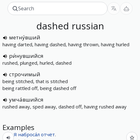
dashed
russian
метну́вший
having darted, having dashed, having thrown, having hurled
ри́нувшийся
rushed, plunged, hurled, dashed
строчимый
being stitched, that is stitched
being rattled off, being dashed off
умча́вшийся
rushed away, sped away, dashed off, having rushed away
Examples
Я
наброса́л
отчёт
.