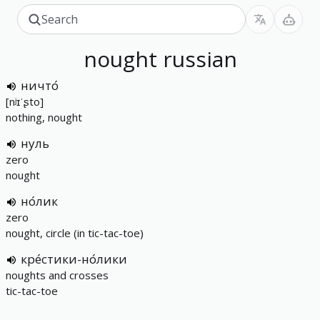
nought
russian
ничто́
[nʲɪˈʂto]
nothing, nought
нуль
zero
nought
но́лик
zero
nought, circle (in tic-tac-toe)
кре́стики-но́лики
noughts and crosses
tic-tac-toe