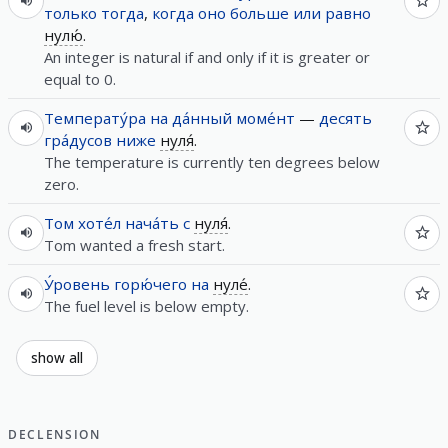
только
тогда
,
когда
оно
больше
или
равно
нулю́
.
An integer is natural if and only if it is greater or
equal to 0.
Температу́ра
на
да́нный
моме́нт
—
десять
гра́дусов
ниже
нуля́
.
The temperature is currently ten degrees below
zero.
Том
хоте́л
нача́ть
с
нуля́
.
Tom wanted a fresh start.
У́ровень
горю́чего
на
нуле́
.
The fuel level is below empty.
show all
DECLENSION