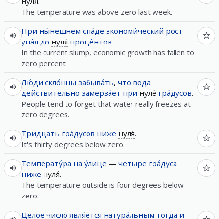
нуля́
.
The temperature was above zero last week.
При
ны́нешнем
спа́де
экономи́ческий
рост
упа́л
до
нуля́
проце́нтов
.
In the current slump, economic growth has fallen to
zero percent.
Лю́ди
скло́нны
забыва́ть
,
что
вода
действительно
замерза́ет
при
нуле́
гра́дусов
.
People tend to forget that water really freezes at
zero degrees.
Тридцать
гра́дусов
ниже
нуля́
.
It's thirty degrees below zero.
Температу́ра
на у́лице
—
четыре
гра́дуса
ниже
нуля́
.
The temperature outside is four degrees below
zero.
Целое
число́
явля́ется
натура́льным
тогда
и