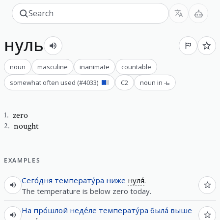
нуль
noun
masculine
inanimate
countable
somewhat often used
(#
4033
)
C2
noun in -ь
zero
1
.
nought
2
.
EXAMPLES
Сего́дня
температу́ра
ниже
нуля́
.
The temperature is below zero today.
На
про́шлой
неде́ле
температу́ра
была́
выше