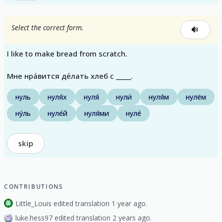
Select the correct form.
I like to make bread from scratch.
Мне нра́вится де́лать хлеб с _____.
нуль
нуля́х
нуля́
нули́
нуля́м
нулём
ну́ль
нуле́й
нуля́ми
нуле́
skip
CONTRIBUTIONS
Little_Louis edited translation 1 year ago.
luke.hess97 edited translation 2 years ago.