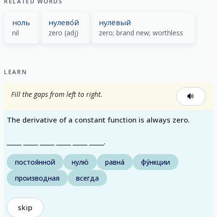
RELATED WORDS
ноль
нулево́й
нулёвый
nil
zero (adj)
zero; brand new; worthless
LEARN
Fill the gaps from left to right.
The derivative of a constant function is always zero.
_____ _____ _____ _____ _____ _____.
постоя́нной
нулю́
равна́
фу́нкции
производная
всегда
skip