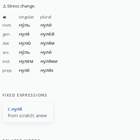
⚠️
Stress change.
singular
plural
ну́ль
нули́
nom.
нуля́
нуле́й
gen.
нулю́
нуля́м
dat.
ну́ль
нули́
acc.
нулём
нуля́ми
inst.
нуле́
нуля́х
prep.
FIXED EXPRESSIONS
с нуля́
from scratch; anew