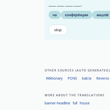
_____ _____ _____ _____.
на
конфере́нции
аншла́г
skip
OTHER SOURCES (AUTO GENERATED
Wiktionary
PONS
bab.la
Reverso
MORE ABOUT THE TRANSLATIONS
banner-headline
full
house