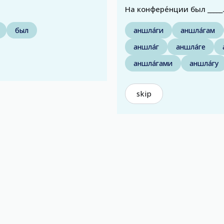
На конфере́нции был _____
был
аншла́ги
аншла́гам
аншла́г
аншла́ге
аншла́гами
аншла́гу
skip
)