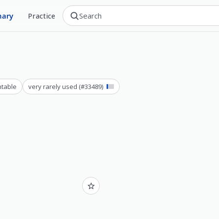
nary
Practice
ntable
very rarely used
(#
33489
)
.