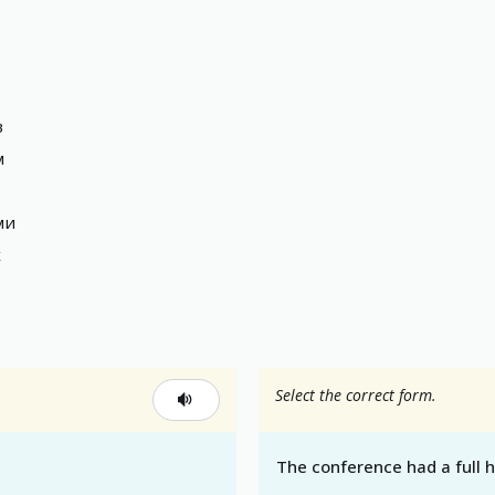
в
м
ми
х
Select the correct form.
The conference had a full 