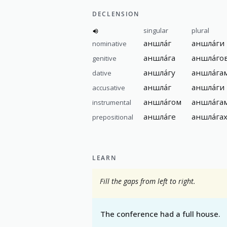
DECLENSION
singular
plural
аншла́г
аншла́ги
nominative
аншла́га
аншла́го
genitive
аншла́гу
аншла́га
dative
аншла́г
аншла́ги
accusative
аншла́гом
аншла́га
instrumental
аншла́ге
аншла́га
prepositional
LEARN
Fill the gaps from left to right.
The conference had a full house.