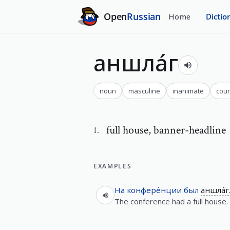
Open
Russian
Home
Dictio
аншла́г
noun
masculine
inanimate
cou
full house
,
banner-headline
1
.
EXAMPLES
На
конфере́нции
был
аншла́г
The conference had a full house.