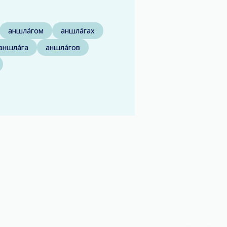
.
аншла́гом
аншла́гах
аншла́га
аншла́гов