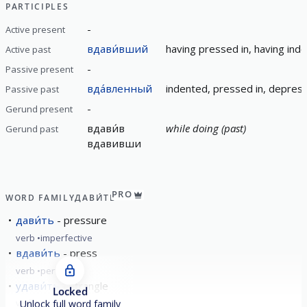
PARTICIPLES
-
Active present
вдави́вший
having pressed in, having ind
Active past
-
Passive present
вда́вленный
indented, pressed in, depres
Passive past
-
Gerund present
вдави́в
while doing (past)
Gerund past
вдавивши
PRO
WORD FAMILY
ДАВИ́ТЬ
дави́ть
pressure
verb
imperfective
вдави́ть
press
verb
perfective
удави́ть
strangle
Locked
verb
perfective
Unlock full word family