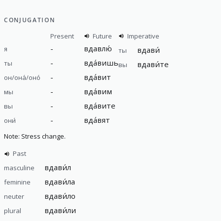
CONJUGATION
Present
Future
Imperative
-
вдавлю́
я
вдави́
ты
-
вда́вишь
ты
вдави́те
вы
-
вда́вит
он/она́/оно́
-
вда́вим
мы
-
вда́вите
вы
-
вда́вят
они́
Note: Stress change.
Past
вдави́л
masculine
вдави́ла
feminine
вдави́ло
neuter
вдави́ли
plural