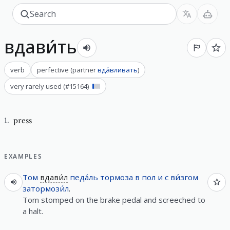
вдави́ть
verb
perfective
(
partner
вда́вливать
)
very rarely used
(#
15164
)
press
1
.
EXAMPLES
Том
вдави́л
педа́ль
тормоза
в
пол
и
с
ви́згом
затормози́л
.
Tom stomped on the brake pedal and screeched to
a halt.