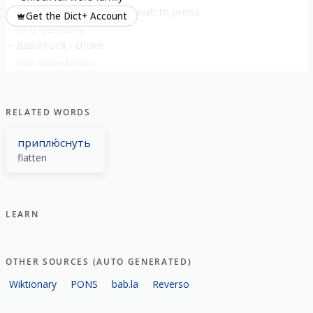
вы́давить
to squeeze out; to press
Get the Dict+ Account
verb
perfective
дави́ться
choke
verb
imperfective
show all
RELATED WORDS
приплю́снуть
flatten
LEARN
OTHER SOURCES (AUTO GENERATED)
Wiktionary
PONS
bab.la
Reverso