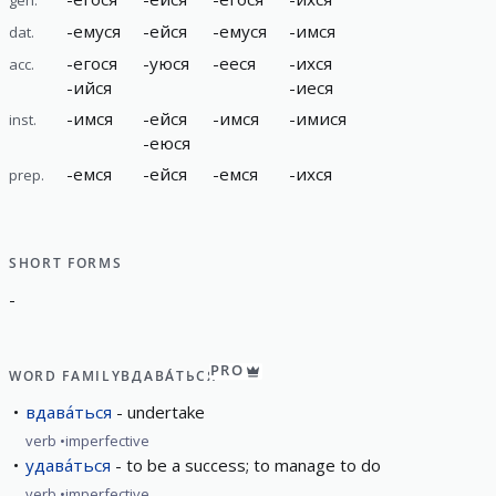
-
емуся
-
ейся
-
емуся
-
имся
dat.
-
егося
-
уюся
-
ееся
-
ихся
acc.
-
ийся
-
иеся
-
имся
-
ейся
-
имся
-
имися
inst.
-
еюся
-
емся
-
ейся
-
емся
-
ихся
prep.
SHORT FORMS
-
PRO
WORD FAMILY
ВДАВА́ТЬСЯ
вдава́ться
undertake
verb
imperfective
удава́ться
to be a success; to manage to do
verb
imperfective