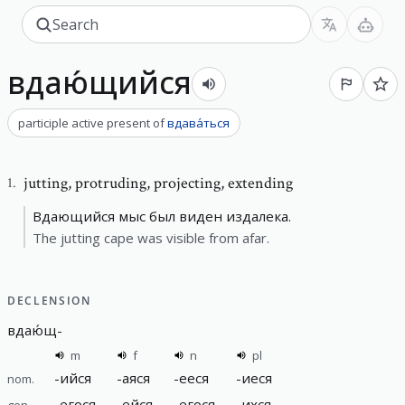
вдаю́щийся
participle active present
of
вдава́ться
jutting
,
protruding, projecting, extending
1
.
Вдающийся мыс был виден издалека.
The jutting cape was visible from afar.
DECLENSION
вдаю́щ
-
m
f
n
pl
-
ийся
-
аяся
-
ееся
-
иеся
nom.
-
егося
-
ейся
-
егося
-
ихся
gen.