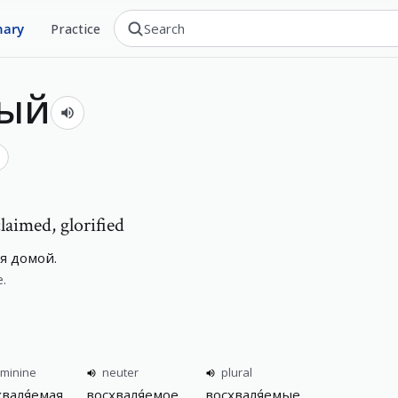
nary
Practice
мый
claimed, glorified
я домой.
.
eminine
neuter
plural
хваля́емая
восхваля́емое
восхваля́емые