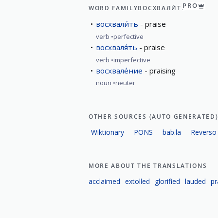
PRO
WORD FAMILY
ВОСХВАЛИ́ТЬ
восхвали́ть
praise
verb
perfective
восхваля́ть
praise
verb
imperfective
восхвале́ние
praising
noun
neuter
OTHER SOURCES (AUTO GENERATED
Wiktionary
PONS
bab.la
Reverso
MORE ABOUT THE TRANSLATIONS
acclaimed
extolled
glorified
lauded
pr