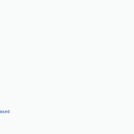
)
aised