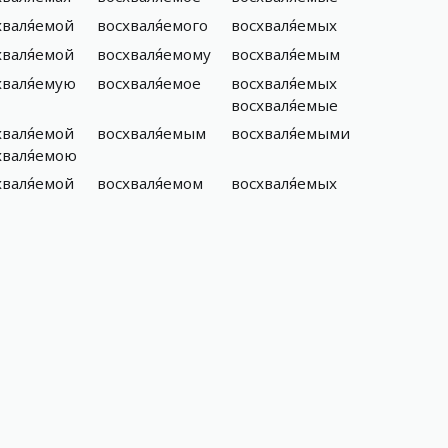
хваля́емой
восхваля́емого
восхваля́емых
хваля́емой
восхваля́емому
восхваля́емым
хваля́емую
восхваля́емое
восхваля́емых
восхваля́емые
хваля́емой
восхваля́емым
восхваля́емыми
хваля́емою
хваля́емой
восхваля́емом
восхваля́емых