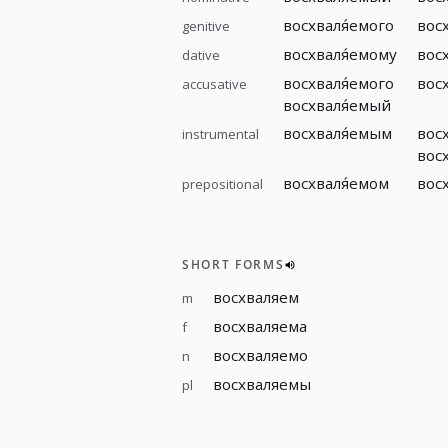
восхваля́емого
вос
genitive
восхваля́емому
вос
dative
восхваля́емого
вос
accusative
восхваля́емый
восхваля́емым
вос
instrumental
вос
восхваля́емом
вос
prepositional
SHORT FORMS
восхваляем
m
восхваляема
f
восхваляемо
n
восхваляемы
pl