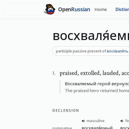
Open
Russian
Home
Dictio
восхваля́е
participle passive present
of
восхваля́ть
praised
,
extolled, lauded, ac
1
.
Восхваляемый герой вернулс
The praised hero returned home
DECLENSION
masculine
f
восхваля́емый
вос
nominative