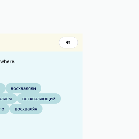
ywhere.
в
восхваля́ли
аля́ем
восхваля́ющий
ло
восхваля́я