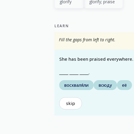
glorify
glorify; praise
LEARN
Fill the gaps from left to right.
She has been praised everywhere.
_____ _____ _____.
восхваля́ли
всюду
её
skip