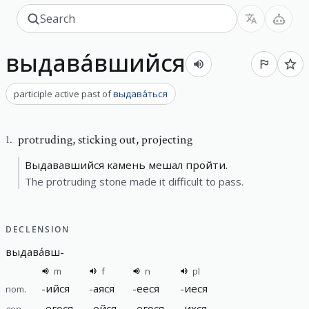
выдава́вшийся
participle active past
of
выдава́ться
protruding
,
sticking out, projecting
1
.
Выдававшийся камень мешал пройти.
The protruding stone made it difficult to pass.
DECLENSION
выдава́вш
-
m
f
n
pl
-
ийся
-
аяся
-
ееся
-
иеся
nom.
-
егося
-
ейся
-
егося
-
ихся
gen.