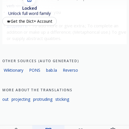
verb
imperfective
Locked
дава́ться
to come to you
Unlock full word family
verb
imperfective
Get the Dict+ Account
додава́ть
To add more or give extra.; To complete an
addition or make up a difference; (Metaphorical use.) To give
or supply abstract qualities.
verb
imperfective
colloquial
задава́ть
to ask a question; to assign; to set a goal
verb
imperfective
OTHER SOURCES (AUTO GENERATED)
Wiktionary
PONS
bab.la
Reverso
show all
MORE ABOUT THE TRANSLATIONS
out
projecting
protruding
sticking