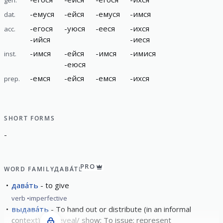
-
емуся
-
ейся
-
емуся
-
имся
dat.
-
егося
-
уюся
-
ееся
-
ихся
acc.
-
ийся
-
иеся
-
имся
-
ейся
-
имся
-
имися
inst.
-
еюся
-
емся
-
ейся
-
емся
-
ихся
prep.
SHORT FORMS
-
PRO
WORD FAMILY
ДАВА́ТЬ
дава́ть
to give
verb
imperfective
выдава́ть
To hand out or distribute (in an informal
context); To reveal/ show; To issue; represent