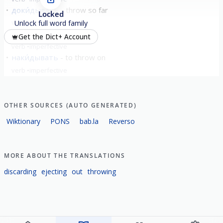
доки́дывать
throw so far
Locked
verb
imperfective
Unlock full word family
заки́дывать
cast; sling
Get the Dict+ Account
verb
imperfective
наки́дывать
to throw on
verb
imperfective
show all
OTHER SOURCES (AUTO GENERATED)
Wiktionary
PONS
bab.la
Reverso
MORE ABOUT THE TRANSLATIONS
discarding
ejecting
out
throwing