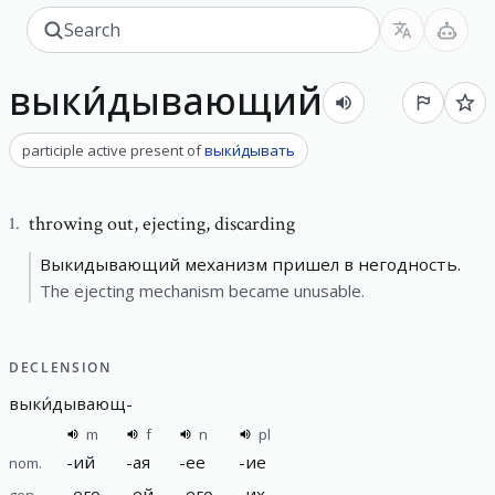
выки́дывающий
participle active present
of
выки́дывать
throwing out
,
ejecting, discarding
1
.
Выкидывающий механизм пришел в негодность.
The ejecting mechanism became unusable.
DECLENSION
выки́дывающ
-
m
f
n
pl
-
ий
-
ая
-
ее
-
ие
nom.
-
его
-
ей
-
его
-
их
gen.