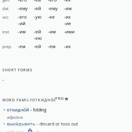
-
ему
-
ей
-
ему
-
им
dat.
-
его
-
ую
-
ее
-
их
acc.
-
ий
-
ие
-
им
-
ей
-
им
-
ими
inst.
-
ею
-
ем
-
ей
-
ем
-
их
prep.
SHORT FORMS
-
PRO
WORD FAMILY
ОТКИДНО́Й
откидно́й
folding
adjective
выки́дывать
discard or toss out
verb
imperfective