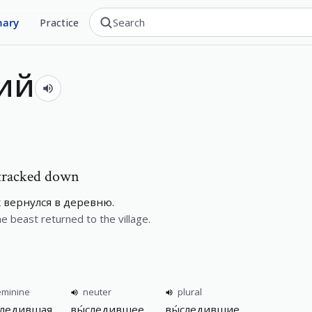
nary
Practice
ий
tracked down
 вернулся в деревню.
 beast returned to the village.
eminine
neuter
plural
следившая
вы́следившее
вы́следившие