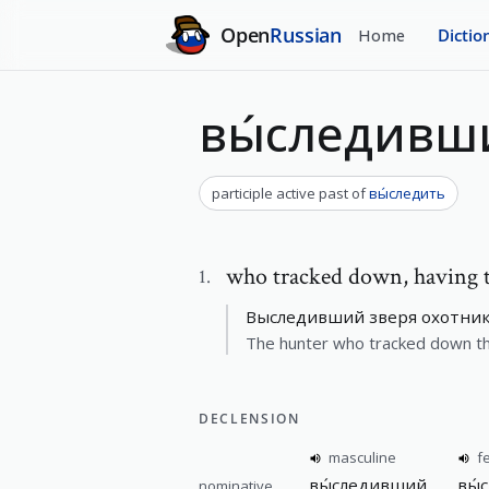
Open
Russian
Home
Dictio
вы́следивш
participle active past
of
вы́следить
who tracked down
,
having 
1
.
Выследивший зверя охотник
The hunter who tracked down the
DECLENSION
masculine
f
вы́следивший
вы́
nominative