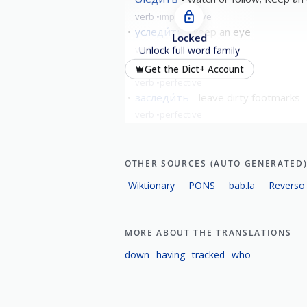
verb
imperfective
уследи́ть
keep an eye
Locked
verb
perfective
Unlock full word family
вы́следить
trace
Get the Dict+ Account
verb
perfective
заследи́ть
leave dirty footmarks
verb
perfective
show all
OTHER SOURCES (AUTO GENERATED
Wiktionary
PONS
bab.la
Reverso
MORE ABOUT THE TRANSLATIONS
down
having
tracked
who