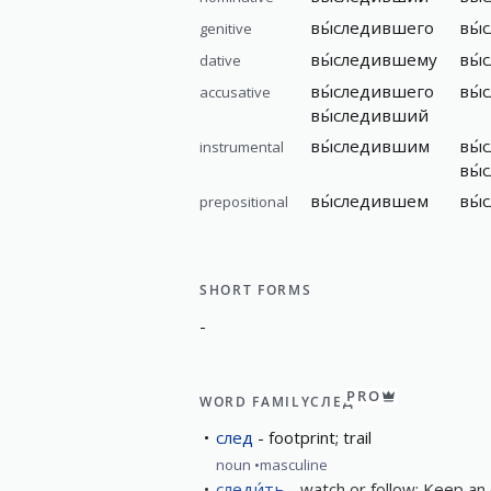
вы́следившего
вы́
genitive
вы́следившему
вы́
dative
вы́следившего
вы́
accusative
вы́следивший
вы́следившим
вы́
instrumental
вы́
вы́следившем
вы́
prepositional
SHORT FORMS
-
PRO
WORD FAMILY
СЛЕД
след
footprint; trail
noun
masculine
следи́ть
watch or follow; Keep an